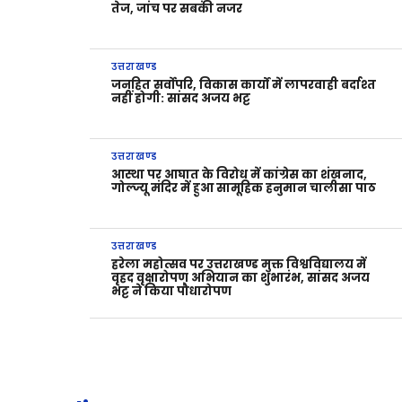
तेज, जांच पर सबकी नजर
उत्तराखण्ड
जनहित सर्वोपरि, विकास कार्यों में लापरवाही बर्दाश्त
नहीं होगी: सांसद अजय भट्ट
उत्तराखण्ड
आस्था पर आघात के विरोध में कांग्रेस का शंखनाद,
गोल्ज्यू मंदिर में हुआ सामूहिक हनुमान चालीसा पाठ
उत्तराखण्ड
हरेला महोत्सव पर उत्तराखण्ड मुक्त विश्वविद्यालय में
वृहद वृक्षारोपण अभियान का शुभारंभ, सांसद अजय
भट्ट ने किया पौधारोपण