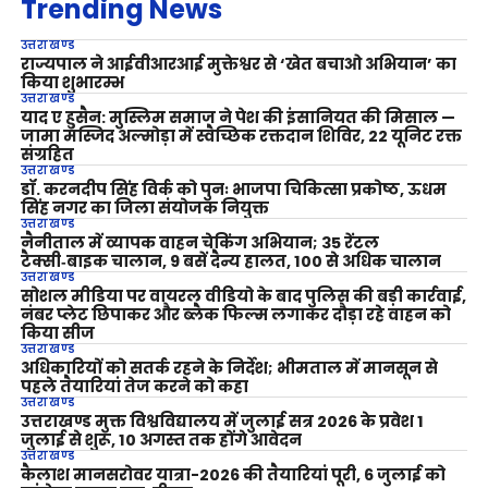
Trending News
उत्तराखण्ड
राज्यपाल ने आईवीआरआई मुक्तेश्वर से ‘खेत बचाओ अभियान’ का
किया शुभारम्भ
उत्तराखण्ड
याद ए हुसैन: मुस्लिम समाज ने पेश की इंसानियत की मिसाल —
जामा मस्जिद अल्मोड़ा में स्वैच्छिक रक्तदान शिविर, 22 यूनिट रक्त
संग्रहित
उत्तराखण्ड
डॉ. करनदीप सिंह विर्क को पुनः भाजपा चिकित्सा प्रकोष्ठ, ऊधम
सिंह नगर का जिला संयोजक नियुक्त
उत्तराखण्ड
नैनीताल में व्यापक वाहन चेकिंग अभियान; 35 रेंटल
टैक्सी‑बाइक चालान, 9 बसें दैन्य हालत, 100 से अधिक चालान
उत्तराखण्ड
सोशल मीडिया पर वायरल वीडियो के बाद पुलिस की बड़ी कार्रवाई,
नंबर प्लेट छिपाकर और ब्लैक फिल्म लगाकर दौड़ा रहे वाहन को
किया सीज
उत्तराखण्ड
अधिकारियों को सतर्क रहने के निर्देश; भीमताल में मानसून से
पहले तैयारियां तेज करने को कहा
उत्तराखण्ड
उत्तराखण्ड मुक्त विश्वविद्यालय में जुलाई सत्र 2026 के प्रवेश 1
जुलाई से शुरू, 10 अगस्त तक होंगे आवेदन
उत्तराखण्ड
कैलाश मानसरोवर यात्रा-2026 की तैयारियां पूरी, 6 जुलाई को