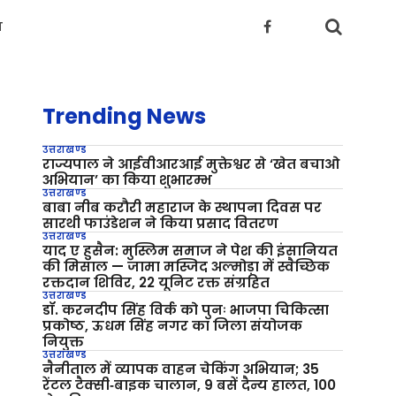
य
Trending News
उत्तराखण्ड
राज्यपाल ने आईवीआरआई मुक्तेश्वर से ‘खेत बचाओ
अभियान’ का किया शुभारम्भ
उत्तराखण्ड
बाबा नीब करौरी महाराज के स्थापना दिवस पर
सारथी फाउंडेशन ने किया प्रसाद वितरण
उत्तराखण्ड
याद ए हुसैन: मुस्लिम समाज ने पेश की इंसानियत
की मिसाल — जामा मस्जिद अल्मोड़ा में स्वैच्छिक
रक्तदान शिविर, 22 यूनिट रक्त संग्रहित
उत्तराखण्ड
डॉ. करनदीप सिंह विर्क को पुनः भाजपा चिकित्सा
प्रकोष्ठ, ऊधम सिंह नगर का जिला संयोजक
नियुक्त
उत्तराखण्ड
नैनीताल में व्यापक वाहन चेकिंग अभियान; 35
रेंटल टैक्सी‑बाइक चालान, 9 बसें दैन्य हालत, 100