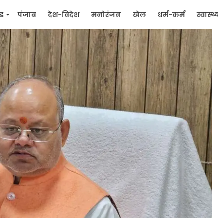
्ड
पंजाब
देश-विदेश
मनोरंजन
खेल
धर्म-कर्म
स्वास्थ्
िक
जन मुद्दे