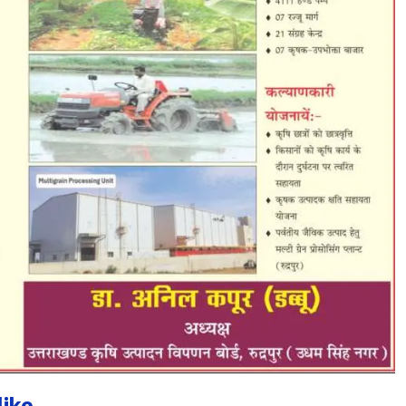
ike...