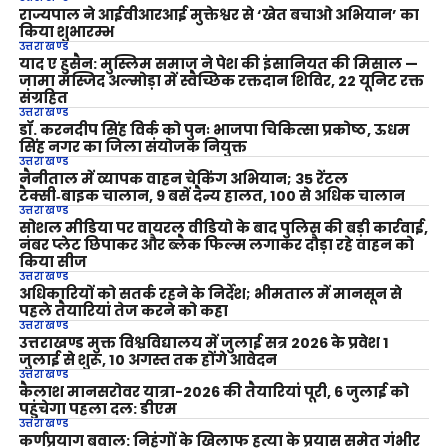
राज्यपाल ने आईवीआरआई मुक्तेश्वर से ‘खेत बचाओ अभियान’ का
किया शुभारम्भ
उत्तराखण्ड
याद ए हुसैन: मुस्लिम समाज ने पेश की इंसानियत की मिसाल —
जामा मस्जिद अल्मोड़ा में स्वैच्छिक रक्तदान शिविर, 22 यूनिट रक्त
संग्रहित
उत्तराखण्ड
डॉ. करनदीप सिंह विर्क को पुनः भाजपा चिकित्सा प्रकोष्ठ, ऊधम
सिंह नगर का जिला संयोजक नियुक्त
उत्तराखण्ड
नैनीताल में व्यापक वाहन चेकिंग अभियान; 35 रेंटल
टैक्सी‑बाइक चालान, 9 बसें दैन्य हालत, 100 से अधिक चालान
उत्तराखण्ड
सोशल मीडिया पर वायरल वीडियो के बाद पुलिस की बड़ी कार्रवाई,
नंबर प्लेट छिपाकर और ब्लैक फिल्म लगाकर दौड़ा रहे वाहन को
किया सीज
उत्तराखण्ड
अधिकारियों को सतर्क रहने के निर्देश; भीमताल में मानसून से
पहले तैयारियां तेज करने को कहा
उत्तराखण्ड
उत्तराखण्ड मुक्त विश्वविद्यालय में जुलाई सत्र 2026 के प्रवेश 1
जुलाई से शुरू, 10 अगस्त तक होंगे आवेदन
उत्तराखण्ड
कैलाश मानसरोवर यात्रा-2026 की तैयारियां पूरी, 6 जुलाई को
पहुंचेगा पहला दल: डीएम
उत्तराखण्ड
कर्णप्रयाग बवाल: निहंगों के खिलाफ हत्या के प्रयास समेत गंभीर