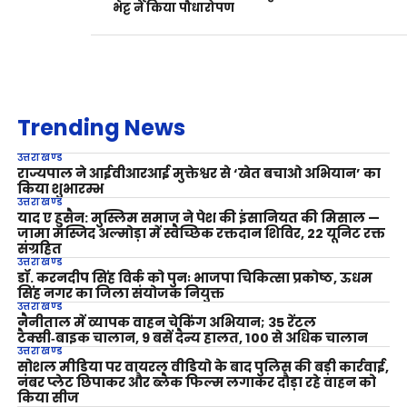
भट्ट ने किया पौधारोपण
Trending News
उत्तराखण्ड
राज्यपाल ने आईवीआरआई मुक्तेश्वर से ‘खेत बचाओ अभियान’ का
किया शुभारम्भ
उत्तराखण्ड
याद ए हुसैन: मुस्लिम समाज ने पेश की इंसानियत की मिसाल —
जामा मस्जिद अल्मोड़ा में स्वैच्छिक रक्तदान शिविर, 22 यूनिट रक्त
संग्रहित
उत्तराखण्ड
डॉ. करनदीप सिंह विर्क को पुनः भाजपा चिकित्सा प्रकोष्ठ, ऊधम
सिंह नगर का जिला संयोजक नियुक्त
उत्तराखण्ड
नैनीताल में व्यापक वाहन चेकिंग अभियान; 35 रेंटल
टैक्सी‑बाइक चालान, 9 बसें दैन्य हालत, 100 से अधिक चालान
उत्तराखण्ड
सोशल मीडिया पर वायरल वीडियो के बाद पुलिस की बड़ी कार्रवाई,
नंबर प्लेट छिपाकर और ब्लैक फिल्म लगाकर दौड़ा रहे वाहन को
किया सीज