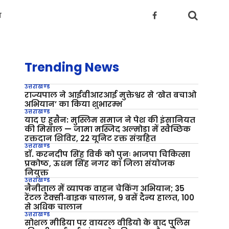
य
Trending News
उत्तराखण्ड
राज्यपाल ने आईवीआरआई मुक्तेश्वर से ‘खेत बचाओ
अभियान’ का किया शुभारम्भ
उत्तराखण्ड
याद ए हुसैन: मुस्लिम समाज ने पेश की इंसानियत
की मिसाल — जामा मस्जिद अल्मोड़ा में स्वैच्छिक
रक्तदान शिविर, 22 यूनिट रक्त संग्रहित
उत्तराखण्ड
डॉ. करनदीप सिंह विर्क को पुनः भाजपा चिकित्सा
प्रकोष्ठ, ऊधम सिंह नगर का जिला संयोजक
नियुक्त
उत्तराखण्ड
नैनीताल में व्यापक वाहन चेकिंग अभियान; 35
रेंटल टैक्सी‑बाइक चालान, 9 बसें दैन्य हालत, 100
से अधिक चालान
उत्तराखण्ड
सोशल मीडिया पर वायरल वीडियो के बाद पुलिस