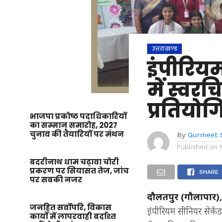
उत्तराखण्ड
इंपीरियम
में स्व
प्रतियोग
भाजपा प्रकोष्ठ पदाधिकारियों
का सम्मान समारोह, 2027
चुनाव की तैयारियों पर मंथन
By
Gurmeet 
Published on
बदरीनाथ धाम चढ़ावा चोरी
प्रकरण पर सियासत तेज, जांच
SHARE
पर सबकी नजर
दौलतपुर (गौलापार)
जनहित सर्वोपरि, विकास
इंपीरियम सीनियर सेकेंड
कार्यों में लापरवाही बर्दाश्त