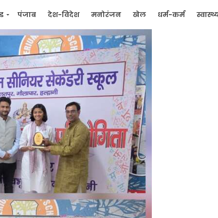
्ड
पंजाब
देश-विदेश
मनोरंजन
खेल
धर्म-कर्म
स्वास्थ्
िक
जन मुद्दे