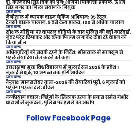
डॉ. करनदीप सिंह विर्क को पुनः भाजपा चिकित्सा प्रकोष्ठ, ऊधम
सिंह नगर का जिला संयोजक नियुक्त
उत्तराखण्ड
नैनीताल में व्यापक वाहन चेकिंग अभियान; 35 रेंटल
टैक्सी‑बाइक चालान, 9 बसें दैन्य हालत, 100 से अधिक चालान
उत्तराखण्ड
सोशल मीडिया पर वायरल वीडियो के बाद पुलिस की बड़ी कार्रवाई,
नंबर प्लेट छिपाकर और ब्लैक फिल्म लगाकर दौड़ा रहे वाहन को
किया सीज
उत्तराखण्ड
अधिकारियों को सतर्क रहने के निर्देश; भीमताल में मानसून से
पहले तैयारियां तेज करने को कहा
उत्तराखण्ड
उत्तराखण्ड मुक्त विश्वविद्यालय में जुलाई सत्र 2026 के प्रवेश 1
जुलाई से शुरू, 10 अगस्त तक होंगे आवेदन
उत्तराखण्ड
कैलाश मानसरोवर यात्रा-2026 की तैयारियां पूरी, 6 जुलाई को
पहुंचेगा पहला दल: डीएम
उत्तराखण्ड
कर्णप्रयाग बवाल: निहंगों के खिलाफ हत्या के प्रयास समेत गंभीर
धाराओं में मुकदमा, पुलिस पर हमले का आरोप
Follow Facebook Page