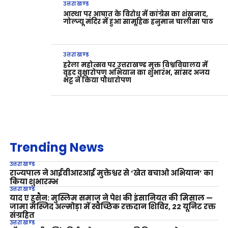
उत्तराखण्ड
आस्था पर आघात के विरोध में कांग्रेस का शंखनाद,
गोल्ज्यू मंदिर में हुआ सामूहिक हनुमान चालीसा पाठ
उत्तराखण्ड
हरेला महोत्सव पर उत्तराखण्ड मुक्त विश्वविद्यालय में
वृहद वृक्षारोपण अभियान का शुभारंभ, सांसद अजय
भट्ट ने किया पौधारोपण
Trending News
उत्तराखण्ड
राज्यपाल ने आईवीआरआई मुक्तेश्वर से ‘खेत बचाओ अभियान’ का
किया शुभारम्भ
उत्तराखण्ड
याद ए हुसैन: मुस्लिम समाज ने पेश की इंसानियत की मिसाल —
जामा मस्जिद अल्मोड़ा में स्वैच्छिक रक्तदान शिविर, 22 यूनिट रक्त
संग्रहित
उत्तराखण्ड