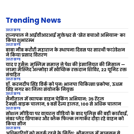
Trending News
उत्तराखण्ड
राज्यपाल ने आईवीआरआई मुक्तेश्वर से ‘खेत बचाओ अभियान’ का
किया शुभारम्भ
उत्तराखण्ड
बाबा नीब करौरी महाराज के स्थापना दिवस पर सारथी फाउंडेशन
ने किया प्रसाद वितरण
उत्तराखण्ड
याद ए हुसैन: मुस्लिम समाज ने पेश की इंसानियत की मिसाल —
जामा मस्जिद अल्मोड़ा में स्वैच्छिक रक्तदान शिविर, 22 यूनिट रक्त
संग्रहित
उत्तराखण्ड
डॉ. करनदीप सिंह विर्क को पुनः भाजपा चिकित्सा प्रकोष्ठ, ऊधम
सिंह नगर का जिला संयोजक नियुक्त
उत्तराखण्ड
नैनीताल में व्यापक वाहन चेकिंग अभियान; 35 रेंटल
टैक्सी‑बाइक चालान, 9 बसें दैन्य हालत, 100 से अधिक चालान
उत्तराखण्ड
सोशल मीडिया पर वायरल वीडियो के बाद पुलिस की बड़ी कार्रवाई,
नंबर प्लेट छिपाकर और ब्लैक फिल्म लगाकर दौड़ा रहे वाहन को
किया सीज
उत्तराखण्ड
अधिकारियों को सतर्क रहने के निर्देश; भीमताल में मानसून से