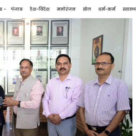
्ड
पंजाब
देश-विदेश
मनोरंजन
खेल
धर्म-कर्म
स्वास्थ्
िक
जन मुद्दे