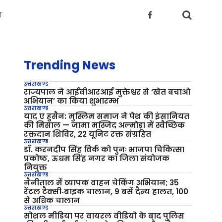
य
Trending News
उत्तराखण्ड
राज्यपाल ने आईवीआरआई मुक्तेश्वर से ‘खेत बचाओ
अभियान’ का किया शुभारम्भ
उत्तराखण्ड
याद ए हुसैन: मुस्लिम समाज ने पेश की इंसानियत
की मिसाल — जामा मस्जिद अल्मोड़ा में स्वैच्छिक
रक्तदान शिविर, 22 यूनिट रक्त संग्रहित
उत्तराखण्ड
डॉ. करनदीप सिंह विर्क को पुनः भाजपा चिकित्सा
प्रकोष्ठ, ऊधम सिंह नगर का जिला संयोजक
नियुक्त
उत्तराखण्ड
नैनीताल में व्यापक वाहन चेकिंग अभियान; 35
रेंटल टैक्सी‑बाइक चालान, 9 बसें दैन्य हालत, 100
से अधिक चालान
उत्तराखण्ड
सोशल मीडिया पर वायरल वीडियो के बाद पुलिस