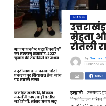
उत्तराखण्ड
उत्तराखंड
मेहता और
रौतेली र
भाजपा प्रकोष्ठ पदाधिकारियों
का सम्मान समारोह, 2027
चुनाव की तैयारियों पर मंथन
By
Gurmeet 
Published on
बदरीनाथ धाम चढ़ावा चोरी
प्रकरण पर सियासत तेज, जांच
SHARE
पर सबकी नजर
हल्द्वानी
। :उत्तराखंड म
जनहित सर्वोपरि, विकास
कार्यों में लापरवाही बर्दाश्त
विश्वविद्यालय परिसर में
नहीं होगी: सांसद अजय भट्ट