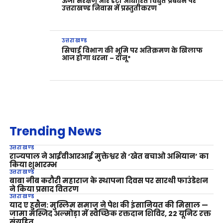
ऊर्जा संरक्षण और डेटा आधारित विद्युत प्रबंधन पर
उत्तराखण्ड निवास में प्रस्तुतीकरण
उत्तराखण्ड
सिचाई विभाग की भूमि पर अतिक्रमण के खिलाफ
आज होगा धरना – दानू*
Trending News
उत्तराखण्ड
राज्यपाल ने आईवीआरआई मुक्तेश्वर से ‘खेत बचाओ अभियान’ का
किया शुभारम्भ
उत्तराखण्ड
बाबा नीब करौरी महाराज के स्थापना दिवस पर सारथी फाउंडेशन
ने किया प्रसाद वितरण
उत्तराखण्ड
याद ए हुसैन: मुस्लिम समाज ने पेश की इंसानियत की मिसाल —
जामा मस्जिद अल्मोड़ा में स्वैच्छिक रक्तदान शिविर, 22 यूनिट रक्त
संग्रहित