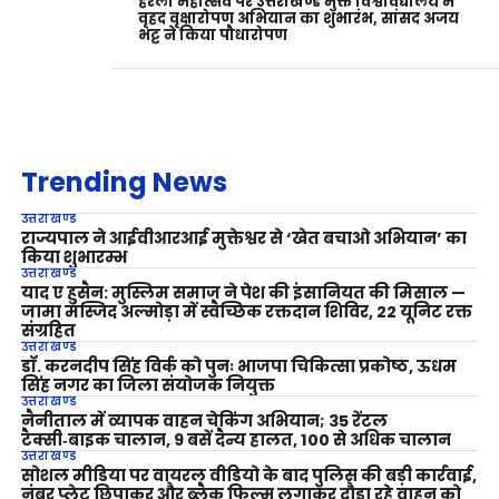
हरेला महोत्सव पर उत्तराखण्ड मुक्त विश्वविद्यालय में
वृहद वृक्षारोपण अभियान का शुभारंभ, सांसद अजय
भट्ट ने किया पौधारोपण
Trending News
उत्तराखण्ड
राज्यपाल ने आईवीआरआई मुक्तेश्वर से ‘खेत बचाओ अभियान’ का
किया शुभारम्भ
उत्तराखण्ड
याद ए हुसैन: मुस्लिम समाज ने पेश की इंसानियत की मिसाल —
जामा मस्जिद अल्मोड़ा में स्वैच्छिक रक्तदान शिविर, 22 यूनिट रक्त
संग्रहित
उत्तराखण्ड
डॉ. करनदीप सिंह विर्क को पुनः भाजपा चिकित्सा प्रकोष्ठ, ऊधम
सिंह नगर का जिला संयोजक नियुक्त
उत्तराखण्ड
नैनीताल में व्यापक वाहन चेकिंग अभियान; 35 रेंटल
टैक्सी‑बाइक चालान, 9 बसें दैन्य हालत, 100 से अधिक चालान
उत्तराखण्ड
सोशल मीडिया पर वायरल वीडियो के बाद पुलिस की बड़ी कार्रवाई,
नंबर प्लेट छिपाकर और ब्लैक फिल्म लगाकर दौड़ा रहे वाहन को