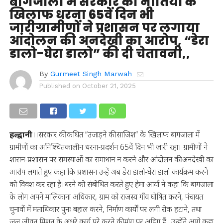
बागजाला में सरकार की नीतियों के
खिलाफ धरना 65वें दिन भी
जारीग्रामीणों ने प्रशासन पर लगाया
आंदोलन की अनदेखी का आरोप, “डेरा
डालो-घेरा डालो” की दी चेतावनी,,
By
Gurmeet Singh Marwah
Published on
October 21, 2025
हल्द्वानी
।।सरकार की कथित “उजाड़ने की साजिश” के खिलाफ बागजाला में
ग्रामीणों का अनिश्चितकालीन धरना-प्रदर्शन 65वें दिन भी जारी रहा। ग्रामीणों ने
शासन-प्रशासन पर समस्याओं का समाधान न करने और आंदोलन की अनदेखी का
आरोप लगाते हुए कहा कि प्रशासन उन्हें अब डेरा डालो-घेरा डालो कार्यक्रम करने
को विवश कर रहा है।धरने को संबोधित करते हुए हेमा आर्या ने कहा कि बागजाला
के लोग अपने मालिकाना अधिकार, ग्राम को राजस्व गाँव घोषित करने, पंचायत
चुनावों में मताधिकार पुनः बहाल करने, निर्माण कार्यों पर लगी रोक हटाने, तथा
जल जीवन मिशन के अधूरे कार्य पूरे करने की मांग पर अडिग हैं। उन्होंने आगे कहा