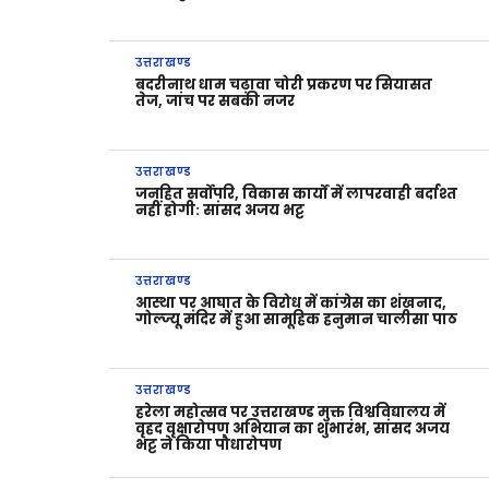
उत्तराखण्ड
बदरीनाथ धाम चढ़ावा चोरी प्रकरण पर सियासत
तेज, जांच पर सबकी नजर
उत्तराखण्ड
जनहित सर्वोपरि, विकास कार्यों में लापरवाही बर्दाश्त
नहीं होगी: सांसद अजय भट्ट
उत्तराखण्ड
आस्था पर आघात के विरोध में कांग्रेस का शंखनाद,
गोल्ज्यू मंदिर में हुआ सामूहिक हनुमान चालीसा पाठ
उत्तराखण्ड
हरेला महोत्सव पर उत्तराखण्ड मुक्त विश्वविद्यालय में
वृहद वृक्षारोपण अभियान का शुभारंभ, सांसद अजय
भट्ट ने किया पौधारोपण