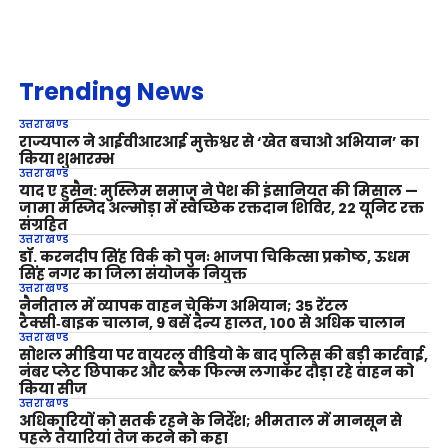
Trending News
उत्तराखण्ड
राज्यपाल ने आईवीआरआई मुक्तेश्वर से ‘खेत बचाओ अभियान’ का
किया शुभारम्भ
उत्तराखण्ड
याद ए हुसैन: मुस्लिम समाज ने पेश की इंसानियत की मिसाल —
जामा मस्जिद अल्मोड़ा में स्वैच्छिक रक्तदान शिविर, 22 यूनिट रक्त
संग्रहित
उत्तराखण्ड
डॉ. करनदीप सिंह विर्क को पुनः भाजपा चिकित्सा प्रकोष्ठ, ऊधम
सिंह नगर का जिला संयोजक नियुक्त
उत्तराखण्ड
नैनीताल में व्यापक वाहन चेकिंग अभियान; 35 रेंटल
टैक्सी‑बाइक चालान, 9 बसें दैन्य हालत, 100 से अधिक चालान
उत्तराखण्ड
सोशल मीडिया पर वायरल वीडियो के बाद पुलिस की बड़ी कार्रवाई,
नंबर प्लेट छिपाकर और ब्लैक फिल्म लगाकर दौड़ा रहे वाहन को
किया सीज
उत्तराखण्ड
अधिकारियों को सतर्क रहने के निर्देश; भीमताल में मानसून से
पहले तैयारियां तेज करने को कहा