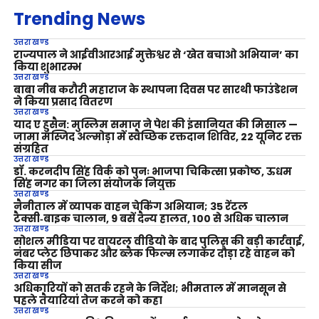
Trending News
उत्तराखण्ड
राज्यपाल ने आईवीआरआई मुक्तेश्वर से ‘खेत बचाओ अभियान’ का
किया शुभारम्भ
उत्तराखण्ड
बाबा नीब करौरी महाराज के स्थापना दिवस पर सारथी फाउंडेशन
ने किया प्रसाद वितरण
उत्तराखण्ड
याद ए हुसैन: मुस्लिम समाज ने पेश की इंसानियत की मिसाल —
जामा मस्जिद अल्मोड़ा में स्वैच्छिक रक्तदान शिविर, 22 यूनिट रक्त
संग्रहित
उत्तराखण्ड
डॉ. करनदीप सिंह विर्क को पुनः भाजपा चिकित्सा प्रकोष्ठ, ऊधम
सिंह नगर का जिला संयोजक नियुक्त
उत्तराखण्ड
नैनीताल में व्यापक वाहन चेकिंग अभियान; 35 रेंटल
टैक्सी‑बाइक चालान, 9 बसें दैन्य हालत, 100 से अधिक चालान
उत्तराखण्ड
सोशल मीडिया पर वायरल वीडियो के बाद पुलिस की बड़ी कार्रवाई,
नंबर प्लेट छिपाकर और ब्लैक फिल्म लगाकर दौड़ा रहे वाहन को
किया सीज
उत्तराखण्ड
अधिकारियों को सतर्क रहने के निर्देश; भीमताल में मानसून से
पहले तैयारियां तेज करने को कहा
उत्तराखण्ड