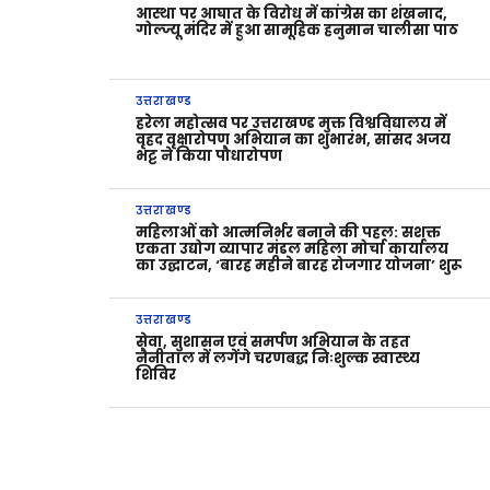
आस्था पर आघात के विरोध में कांग्रेस का शंखनाद,
गोल्ज्यू मंदिर में हुआ सामूहिक हनुमान चालीसा पाठ
उत्तराखण्ड
हरेला महोत्सव पर उत्तराखण्ड मुक्त विश्वविद्यालय में
वृहद वृक्षारोपण अभियान का शुभारंभ, सांसद अजय
भट्ट ने किया पौधारोपण
उत्तराखण्ड
महिलाओं को आत्मनिर्भर बनाने की पहल: सशक्त
एकता उद्योग व्यापार मंडल महिला मोर्चा कार्यालय
का उद्घाटन, ‘बारह महीने बारह रोजगार योजना’ शुरू
उत्तराखण्ड
सेवा, सुशासन एवं समर्पण अभियान के तहत
नैनीताल में लगेंगे चरणबद्ध निःशुल्क स्वास्थ्य
शिविर