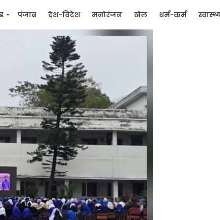
्ड
पंजाब
देश-विदेश
मनोरंजन
खेल
धर्म-कर्म
स्वास्थ्
िक
जन मुद्दे