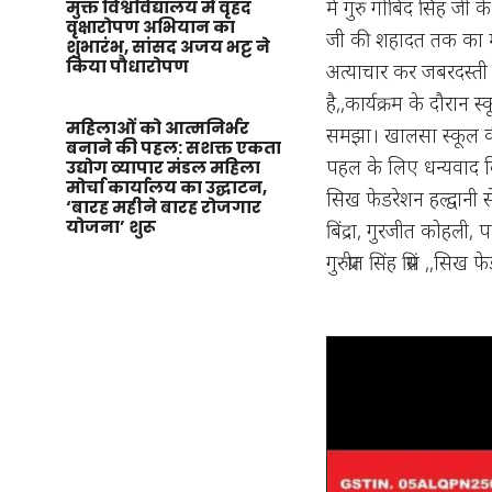
में गुरु गोबिंद सिंह जी
मुक्त विश्वविद्यालय में वृहद
वृक्षारोपण अभियान का
जी की शहादत तक का मार
शुभारंभ, सांसद अजय भट्ट ने
किया पौधारोपण
अत्याचार कर जबरदस्ती इ
है,,कार्यक्रम के दौरान
महिलाओं को आत्मनिर्भर
समझा। खालसा स्कूल की 
बनाने की पहल: सशक्त एकता
पहल के लिए धन्यवाद 
उद्योग व्यापार मंडल महिला
मोर्चा कार्यालय का उद्घाटन,
सिख फेडरेशन हल्द्वानी स
‘बारह महीने बारह रोजगार
योजना’ शुरू
बिंद्रा, गुरजीत कोहली, 
गुरुप्रीत सिंह प्रिंस ,,सिख 