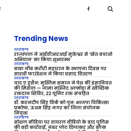
य
Trending News
उत्तराखण्ड
राज्यपाल ने आईवीआरआई मुक्तेश्वर से ‘खेत बचाओ
अभियान’ का किया शुभारम्भ
उत्तराखण्ड
बाबा नीब करौरी महाराज के स्थापना दिवस पर
सारथी फाउंडेशन ने किया प्रसाद वितरण
उत्तराखण्ड
याद ए हुसैन: मुस्लिम समाज ने पेश की इंसानियत
की मिसाल — जामा मस्जिद अल्मोड़ा में स्वैच्छिक
रक्तदान शिविर, 22 यूनिट रक्त संग्रहित
उत्तराखण्ड
डॉ. करनदीप सिंह विर्क को पुनः भाजपा चिकित्सा
प्रकोष्ठ, ऊधम सिंह नगर का जिला संयोजक
नियुक्त
उत्तराखण्ड
सोशल मीडिया पर वायरल वीडियो के बाद पुलिस
की बड़ी कार्रवाई, नंबर प्लेट छिपाकर और ब्लैक