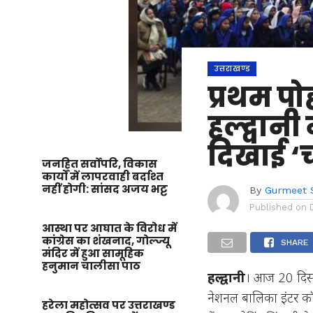
उत्तराखण्ड
प्रथम प
हल्द्वान
दिखाई ‘
जनहित सर्वोपरि, विकास
कार्यों में लापरवाही बर्दाश्त
नहीं होगी: सांसद अजय भट्ट
By
Gurmeet 
Published on
आस्था पर आघात के विरोध में
कांग्रेस का शंखनाद, गोल्ज्यू
SHARE
मंदिर में हुआ सामूहिक
हनुमान चालीसा पाठ
हल्द्वानी
। आज 20 दिसंब
नेशनल बालिका इंटर कॉल
हरेला महोत्सव पर उत्तराखण्ड