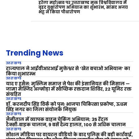
हरेला महोत्सव पर उत्तराखण्ड मुक्त विश्वविद्यालय में
वृहद वृक्षारोपण अभियान का शुभारंभ, सांसद अजय
भट्ट ने किया पौधारोपण
Trending News
उत्तराखण्ड
राज्यपाल ने आईवीआरआई मुक्तेश्वर से ‘खेत बचाओ अभियान’ का
किया शुभारम्भ
उत्तराखण्ड
याद ए हुसैन: मुस्लिम समाज ने पेश की इंसानियत की मिसाल —
जामा मस्जिद अल्मोड़ा में स्वैच्छिक रक्तदान शिविर, 22 यूनिट रक्त
संग्रहित
उत्तराखण्ड
डॉ. करनदीप सिंह विर्क को पुनः भाजपा चिकित्सा प्रकोष्ठ, ऊधम
सिंह नगर का जिला संयोजक नियुक्त
उत्तराखण्ड
नैनीताल में व्यापक वाहन चेकिंग अभियान; 35 रेंटल
टैक्सी‑बाइक चालान, 9 बसें दैन्य हालत, 100 से अधिक चालान
उत्तराखण्ड
सोशल मीडिया पर वायरल वीडियो के बाद पुलिस की बड़ी कार्रवाई,