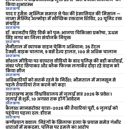
किया शुभारम्भ
उत्तराखण्ड
याद ए हुसैन: मुस्लिम समाज ने पेश की इंसानियत की मिसाल —
जामा मस्जिद अल्मोड़ा में स्वैच्छिक रक्तदान शिविर, 22 यूनिट रक्त
संग्रहित
उत्तराखण्ड
डॉ. करनदीप सिंह विर्क को पुनः भाजपा चिकित्सा प्रकोष्ठ, ऊधम
सिंह नगर का जिला संयोजक नियुक्त
उत्तराखण्ड
नैनीताल में व्यापक वाहन चेकिंग अभियान; 35 रेंटल
टैक्सी‑बाइक चालान, 9 बसें दैन्य हालत, 100 से अधिक चालान
उत्तराखण्ड
सोशल मीडिया पर वायरल वीडियो के बाद पुलिस की बड़ी कार्रवाई,
नंबर प्लेट छिपाकर और ब्लैक फिल्म लगाकर दौड़ा रहे वाहन को
किया सीज
उत्तराखण्ड
अधिकारियों को सतर्क रहने के निर्देश; भीमताल में मानसून से
पहले तैयारियां तेज करने को कहा
उत्तराखण्ड
उत्तराखण्ड मुक्त विश्वविद्यालय में जुलाई सत्र 2026 के प्रवेश 1
जुलाई से शुरू, 10 अगस्त तक होंगे आवेदन
उत्तराखण्ड
कैलाश मानसरोवर यात्रा-2026 की तैयारियां पूरी, 6 जुलाई को
पहुंचेगा पहला दल: डीएम
उत्तराखण्ड
कर्णप्रयाग बवाल: निहंगों के खिलाफ हत्या के प्रयास समेत गंभीर
धाराओं में मुकदमा, पुलिस पर हमले का आरोप