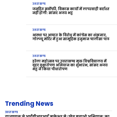
उत्तराखण्ड
जनहित सर्वोपरि, विकास कार्यों में लापरवाही बर्दाश्त
नहीं होगी: सांसद अजय भट्ट
उत्तराखण्ड
आस्था पर आघात के विरोध में कांग्रेस का शंखनाद,
गोल्ज्यू मंदिर में हुआ सामूहिक हनुमान चालीसा पाठ
उत्तराखण्ड
हरेला महोत्सव पर उत्तराखण्ड मुक्त विश्वविद्यालय में
वृहद वृक्षारोपण अभियान का शुभारंभ, सांसद अजय
भट्ट ने किया पौधारोपण
Trending News
उत्तराखण्ड
राज्यपाल ने आईवीआरआई मुक्तेश्वर से ‘खेत बचाओ अभियान’ का