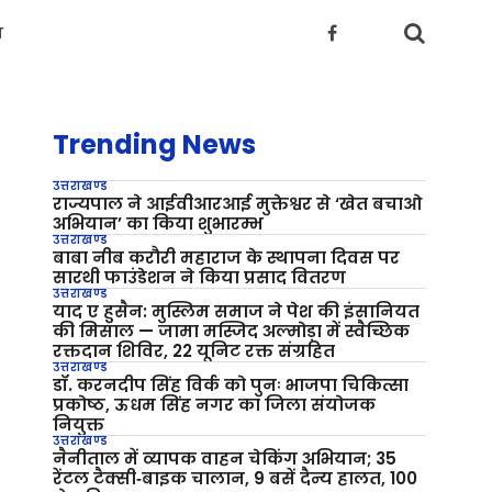
य
Trending News
उत्तराखण्ड
राज्यपाल ने आईवीआरआई मुक्तेश्वर से ‘खेत बचाओ
अभियान’ का किया शुभारम्भ
उत्तराखण्ड
बाबा नीब करौरी महाराज के स्थापना दिवस पर
सारथी फाउंडेशन ने किया प्रसाद वितरण
उत्तराखण्ड
याद ए हुसैन: मुस्लिम समाज ने पेश की इंसानियत
की मिसाल — जामा मस्जिद अल्मोड़ा में स्वैच्छिक
रक्तदान शिविर, 22 यूनिट रक्त संग्रहित
उत्तराखण्ड
डॉ. करनदीप सिंह विर्क को पुनः भाजपा चिकित्सा
प्रकोष्ठ, ऊधम सिंह नगर का जिला संयोजक
नियुक्त
उत्तराखण्ड
नैनीताल में व्यापक वाहन चेकिंग अभियान; 35
रेंटल टैक्सी‑बाइक चालान, 9 बसें दैन्य हालत, 100