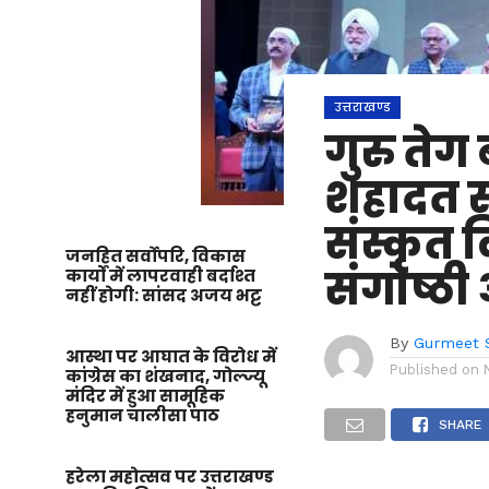
उत्तराखण्ड
गुरु तेग
शहादत स्
संस्कृत वि
जनहित सर्वोपरि, विकास
संगोष्ठ
कार्यों में लापरवाही बर्दाश्त
नहीं होगी: सांसद अजय भट्ट
By
Gurmeet 
आस्था पर आघात के विरोध में
Published on
कांग्रेस का शंखनाद, गोल्ज्यू
मंदिर में हुआ सामूहिक
हनुमान चालीसा पाठ
SHARE
हरेला महोत्सव पर उत्तराखण्ड