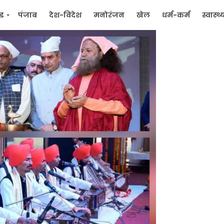
्ड
पंजाब
देश-विदेश
मनोरंजन
खेल
धर्म-कर्म
स्वास्थ्
िक
जन मुद्दे