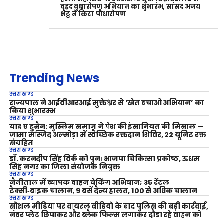
वृहद वृक्षारोपण अभियान का शुभारंभ, सांसद अजय
भट्ट ने किया पौधारोपण
Trending News
उत्तराखण्ड
राज्यपाल ने आईवीआरआई मुक्तेश्वर से ‘खेत बचाओ अभियान’ का
किया शुभारम्भ
उत्तराखण्ड
याद ए हुसैन: मुस्लिम समाज ने पेश की इंसानियत की मिसाल —
जामा मस्जिद अल्मोड़ा में स्वैच्छिक रक्तदान शिविर, 22 यूनिट रक्त
संग्रहित
उत्तराखण्ड
डॉ. करनदीप सिंह विर्क को पुनः भाजपा चिकित्सा प्रकोष्ठ, ऊधम
सिंह नगर का जिला संयोजक नियुक्त
उत्तराखण्ड
नैनीताल में व्यापक वाहन चेकिंग अभियान; 35 रेंटल
टैक्सी‑बाइक चालान, 9 बसें दैन्य हालत, 100 से अधिक चालान
उत्तराखण्ड
सोशल मीडिया पर वायरल वीडियो के बाद पुलिस की बड़ी कार्रवाई,
नंबर प्लेट छिपाकर और ब्लैक फिल्म लगाकर दौड़ा रहे वाहन को