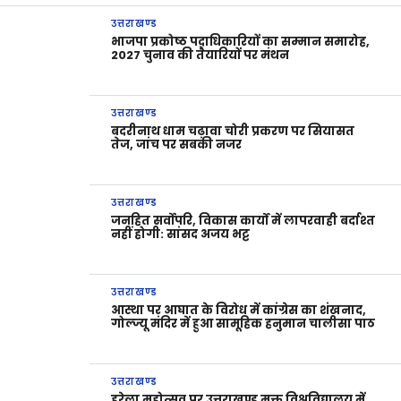
उत्तराखण्ड
भाजपा प्रकोष्ठ पदाधिकारियों का सम्मान समारोह,
2027 चुनाव की तैयारियों पर मंथन
उत्तराखण्ड
बदरीनाथ धाम चढ़ावा चोरी प्रकरण पर सियासत
तेज, जांच पर सबकी नजर
उत्तराखण्ड
जनहित सर्वोपरि, विकास कार्यों में लापरवाही बर्दाश्त
नहीं होगी: सांसद अजय भट्ट
उत्तराखण्ड
आस्था पर आघात के विरोध में कांग्रेस का शंखनाद,
गोल्ज्यू मंदिर में हुआ सामूहिक हनुमान चालीसा पाठ
उत्तराखण्ड
हरेला महोत्सव पर उत्तराखण्ड मुक्त विश्वविद्यालय में