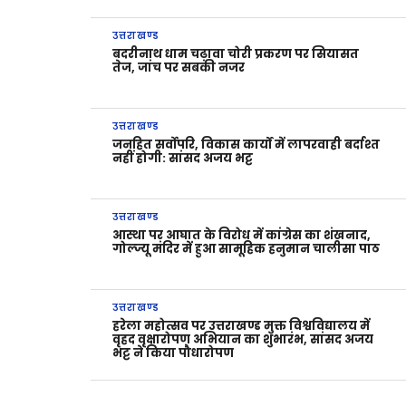
उत्तराखण्ड
बदरीनाथ धाम चढ़ावा चोरी प्रकरण पर सियासत
तेज, जांच पर सबकी नजर
उत्तराखण्ड
जनहित सर्वोपरि, विकास कार्यों में लापरवाही बर्दाश्त
नहीं होगी: सांसद अजय भट्ट
उत्तराखण्ड
आस्था पर आघात के विरोध में कांग्रेस का शंखनाद,
गोल्ज्यू मंदिर में हुआ सामूहिक हनुमान चालीसा पाठ
उत्तराखण्ड
हरेला महोत्सव पर उत्तराखण्ड मुक्त विश्वविद्यालय में
वृहद वृक्षारोपण अभियान का शुभारंभ, सांसद अजय
भट्ट ने किया पौधारोपण