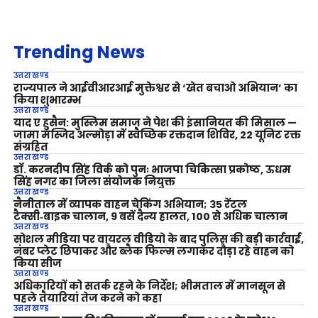
Trending News
उत्तराखण्ड
राज्यपाल ने आईवीआरआई मुक्तेश्वर से ‘खेत बचाओ अभियान’ का
किया शुभारम्भ
उत्तराखण्ड
याद ए हुसैन: मुस्लिम समाज ने पेश की इंसानियत की मिसाल —
जामा मस्जिद अल्मोड़ा में स्वैच्छिक रक्तदान शिविर, 22 यूनिट रक्त
संग्रहित
उत्तराखण्ड
डॉ. करनदीप सिंह विर्क को पुनः भाजपा चिकित्सा प्रकोष्ठ, ऊधम
सिंह नगर का जिला संयोजक नियुक्त
उत्तराखण्ड
नैनीताल में व्यापक वाहन चेकिंग अभियान; 35 रेंटल
टैक्सी‑बाइक चालान, 9 बसें दैन्य हालत, 100 से अधिक चालान
उत्तराखण्ड
सोशल मीडिया पर वायरल वीडियो के बाद पुलिस की बड़ी कार्रवाई,
नंबर प्लेट छिपाकर और ब्लैक फिल्म लगाकर दौड़ा रहे वाहन को
किया सीज
उत्तराखण्ड
अधिकारियों को सतर्क रहने के निर्देश; भीमताल में मानसून से
पहले तैयारियां तेज करने को कहा
उत्तराखण्ड