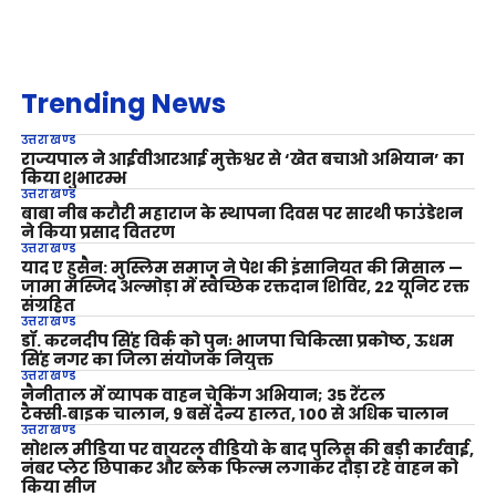
Trending News
उत्तराखण्ड
राज्यपाल ने आईवीआरआई मुक्तेश्वर से ‘खेत बचाओ अभियान’ का
किया शुभारम्भ
उत्तराखण्ड
बाबा नीब करौरी महाराज के स्थापना दिवस पर सारथी फाउंडेशन
ने किया प्रसाद वितरण
उत्तराखण्ड
याद ए हुसैन: मुस्लिम समाज ने पेश की इंसानियत की मिसाल —
जामा मस्जिद अल्मोड़ा में स्वैच्छिक रक्तदान शिविर, 22 यूनिट रक्त
संग्रहित
उत्तराखण्ड
डॉ. करनदीप सिंह विर्क को पुनः भाजपा चिकित्सा प्रकोष्ठ, ऊधम
सिंह नगर का जिला संयोजक नियुक्त
उत्तराखण्ड
नैनीताल में व्यापक वाहन चेकिंग अभियान; 35 रेंटल
टैक्सी‑बाइक चालान, 9 बसें दैन्य हालत, 100 से अधिक चालान
उत्तराखण्ड
सोशल मीडिया पर वायरल वीडियो के बाद पुलिस की बड़ी कार्रवाई,
नंबर प्लेट छिपाकर और ब्लैक फिल्म लगाकर दौड़ा रहे वाहन को
किया सीज