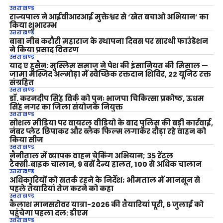
उत्तराखण्ड
राज्यपाल ने आईवीआरआई मुक्तेश्वर से ‘खेत बचाओ अभियान’ का
किया शुभारम्भ
उत्तराखण्ड
बाबा नीब करौरी महाराज के स्थापना दिवस पर सारथी फाउंडेशन
ने किया प्रसाद वितरण
उत्तराखण्ड
याद ए हुसैन: मुस्लिम समाज ने पेश की इंसानियत की मिसाल —
जामा मस्जिद अल्मोड़ा में स्वैच्छिक रक्तदान शिविर, 22 यूनिट रक्त
संग्रहित
उत्तराखण्ड
डॉ. करनदीप सिंह विर्क को पुनः भाजपा चिकित्सा प्रकोष्ठ, ऊधम
सिंह नगर का जिला संयोजक नियुक्त
उत्तराखण्ड
सोशल मीडिया पर वायरल वीडियो के बाद पुलिस की बड़ी कार्रवाई,
नंबर प्लेट छिपाकर और ब्लैक फिल्म लगाकर दौड़ा रहे वाहन को
किया सीज
उत्तराखण्ड
नैनीताल में व्यापक वाहन चेकिंग अभियान; 35 रेंटल
टैक्सी‑बाइक चालान, 9 बसें दैन्य हालत, 100 से अधिक चालान
उत्तराखण्ड
अधिकारियों को सतर्क रहने के निर्देश; भीमताल में मानसून से
पहले तैयारियां तेज करने को कहा
उत्तराखण्ड
कैलाश मानसरोवर यात्रा-2026 की तैयारियां पूरी, 6 जुलाई को
पहुंचेगा पहला दल: डीएम
उत्तराखण्ड