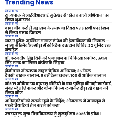
Trending News
उत्तराखण्ड
राज्यपाल ने आईवीआरआई मुक्तेश्वर से ‘खेत बचाओ अभियान’ का
किया शुभारम्भ
उत्तराखण्ड
बाबा नीब करौरी महाराज के स्थापना दिवस पर सारथी फाउंडेशन
ने किया प्रसाद वितरण
उत्तराखण्ड
याद ए हुसैन: मुस्लिम समाज ने पेश की इंसानियत की मिसाल —
जामा मस्जिद अल्मोड़ा में स्वैच्छिक रक्तदान शिविर, 22 यूनिट रक्त
संग्रहित
उत्तराखण्ड
डॉ. करनदीप सिंह विर्क को पुनः भाजपा चिकित्सा प्रकोष्ठ, ऊधम
सिंह नगर का जिला संयोजक नियुक्त
उत्तराखण्ड
नैनीताल में व्यापक वाहन चेकिंग अभियान; 35 रेंटल
टैक्सी‑बाइक चालान, 9 बसें दैन्य हालत, 100 से अधिक चालान
उत्तराखण्ड
सोशल मीडिया पर वायरल वीडियो के बाद पुलिस की बड़ी कार्रवाई,
नंबर प्लेट छिपाकर और ब्लैक फिल्म लगाकर दौड़ा रहे वाहन को
किया सीज
उत्तराखण्ड
अधिकारियों को सतर्क रहने के निर्देश; भीमताल में मानसून से
पहले तैयारियां तेज करने को कहा
उत्तराखण्ड
उत्तराखण्ड मुक्त विश्वविद्यालय में जुलाई सत्र 2026 के प्रवेश 1