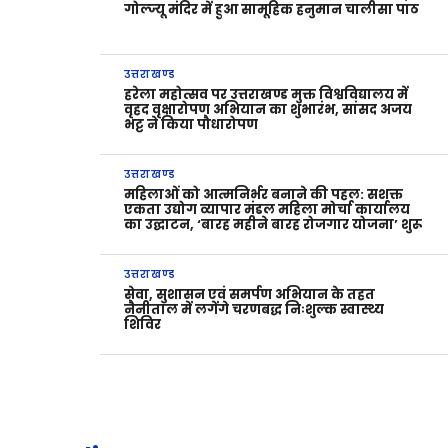
गोल्ज्यू मंदिर में हुआ सामूहिक हनुमान चालीसा पाठ
उत्तराखण्ड
हरेला महोत्सव पर उत्तराखण्ड मुक्त विश्वविद्यालय में
वृहद वृक्षारोपण अभियान का शुभारंभ, सांसद अजय
भट्ट ने किया पौधारोपण
उत्तराखण्ड
महिलाओं को आत्मनिर्भर बनाने की पहल: सशक्त
एकता उद्योग व्यापार मंडल महिला मोर्चा कार्यालय
का उद्घाटन, ‘बारह महीने बारह रोजगार योजना’ शुरू
उत्तराखण्ड
सेवा, सुशासन एवं समर्पण अभियान के तहत
नैनीताल में लगेंगे चरणबद्ध निःशुल्क स्वास्थ्य
शिविर