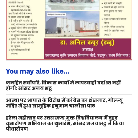
You may also like...
जनहित सर्वोपरि, विकास कार्यों में लापरवाही बर्दाश्त नहीं
होगी: सांसद अजय भट्ट
आस्था पर आघात के विरोध में कांग्रेस का शंखनाद, गोल्ज्यू
मंदिर में हुआ सामूहिक हनुमान चालीसा पाठ
हरेला महोत्सव पर उत्तराखण्ड मुक्त विश्वविद्यालय में वृहद
वृक्षारोपण अभियान का शुभारंभ, सांसद अजय भट्ट ने किया
पौधारोपण