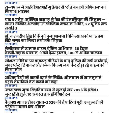
उत्तराखण्ड
राज्यपाल ने आईवीआरआई मुक्तेश्वर से ‘खेत बचाओ अभियान’ का
किया शुभारम्भ
उत्तराखण्ड
याद ए हुसैन: मुस्लिम समाज ने पेश की इंसानियत की मिसाल —
जामा मस्जिद अल्मोड़ा में स्वैच्छिक रक्तदान शिविर, 22 यूनिट रक्त
संग्रहित
उत्तराखण्ड
डॉ. करनदीप सिंह विर्क को पुनः भाजपा चिकित्सा प्रकोष्ठ, ऊधम
सिंह नगर का जिला संयोजक नियुक्त
उत्तराखण्ड
नैनीताल में व्यापक वाहन चेकिंग अभियान; 35 रेंटल
टैक्सी‑बाइक चालान, 9 बसें दैन्य हालत, 100 से अधिक चालान
उत्तराखण्ड
सोशल मीडिया पर वायरल वीडियो के बाद पुलिस की बड़ी कार्रवाई,
नंबर प्लेट छिपाकर और ब्लैक फिल्म लगाकर दौड़ा रहे वाहन को
किया सीज
उत्तराखण्ड
अधिकारियों को सतर्क रहने के निर्देश; भीमताल में मानसून से
पहले तैयारियां तेज करने को कहा
उत्तराखण्ड
उत्तराखण्ड मुक्त विश्वविद्यालय में जुलाई सत्र 2026 के प्रवेश 1
जुलाई से शुरू, 10 अगस्त तक होंगे आवेदन
उत्तराखण्ड
कैलाश मानसरोवर यात्रा-2026 की तैयारियां पूरी, 6 जुलाई को
पहुंचेगा पहला दल: डीएम
उत्तराखण्ड