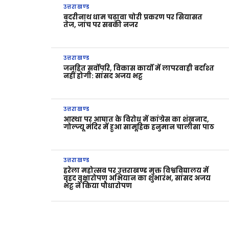
उत्तराखण्ड
बदरीनाथ धाम चढ़ावा चोरी प्रकरण पर सियासत
तेज, जांच पर सबकी नजर
उत्तराखण्ड
जनहित सर्वोपरि, विकास कार्यों में लापरवाही बर्दाश्त
नहीं होगी: सांसद अजय भट्ट
उत्तराखण्ड
आस्था पर आघात के विरोध में कांग्रेस का शंखनाद,
गोल्ज्यू मंदिर में हुआ सामूहिक हनुमान चालीसा पाठ
उत्तराखण्ड
हरेला महोत्सव पर उत्तराखण्ड मुक्त विश्वविद्यालय में
वृहद वृक्षारोपण अभियान का शुभारंभ, सांसद अजय
भट्ट ने किया पौधारोपण