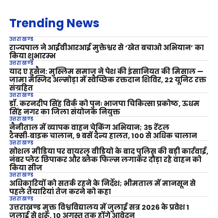
Trending News
उत्तराखण्ड
राज्यपाल ने आईवीआरआई मुक्तेश्वर से ‘खेत बचाओ अभियान’ का
किया शुभारम्भ
उत्तराखण्ड
याद ए हुसैन: मुस्लिम समाज ने पेश की इंसानियत की मिसाल —
जामा मस्जिद अल्मोड़ा में स्वैच्छिक रक्तदान शिविर, 22 यूनिट रक्त
संग्रहित
उत्तराखण्ड
डॉ. करनदीप सिंह विर्क को पुनः भाजपा चिकित्सा प्रकोष्ठ, ऊधम
सिंह नगर का जिला संयोजक नियुक्त
उत्तराखण्ड
नैनीताल में व्यापक वाहन चेकिंग अभियान; 35 रेंटल
टैक्सी‑बाइक चालान, 9 बसें दैन्य हालत, 100 से अधिक चालान
उत्तराखण्ड
सोशल मीडिया पर वायरल वीडियो के बाद पुलिस की बड़ी कार्रवाई,
नंबर प्लेट छिपाकर और ब्लैक फिल्म लगाकर दौड़ा रहे वाहन को
किया सीज
उत्तराखण्ड
अधिकारियों को सतर्क रहने के निर्देश; भीमताल में मानसून से
पहले तैयारियां तेज करने को कहा
उत्तराखण्ड
उत्तराखण्ड मुक्त विश्वविद्यालय में जुलाई सत्र 2026 के प्रवेश 1
जुलाई से शुरू, 10 अगस्त तक होंगे आवेदन