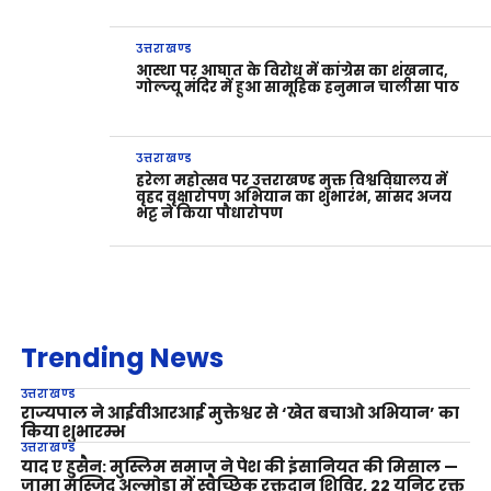
उत्तराखण्ड
आस्था पर आघात के विरोध में कांग्रेस का शंखनाद,
गोल्ज्यू मंदिर में हुआ सामूहिक हनुमान चालीसा पाठ
उत्तराखण्ड
हरेला महोत्सव पर उत्तराखण्ड मुक्त विश्वविद्यालय में
वृहद वृक्षारोपण अभियान का शुभारंभ, सांसद अजय
भट्ट ने किया पौधारोपण
Trending News
उत्तराखण्ड
राज्यपाल ने आईवीआरआई मुक्तेश्वर से ‘खेत बचाओ अभियान’ का
किया शुभारम्भ
उत्तराखण्ड
याद ए हुसैन: मुस्लिम समाज ने पेश की इंसानियत की मिसाल —
जामा मस्जिद अल्मोड़ा में स्वैच्छिक रक्तदान शिविर, 22 यूनिट रक्त