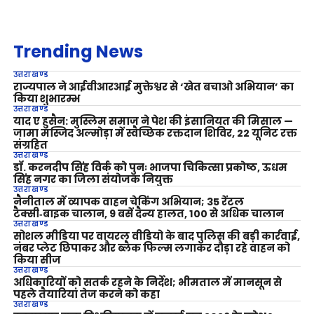
Trending News
उत्तराखण्ड
राज्यपाल ने आईवीआरआई मुक्तेश्वर से ‘खेत बचाओ अभियान’ का
किया शुभारम्भ
उत्तराखण्ड
याद ए हुसैन: मुस्लिम समाज ने पेश की इंसानियत की मिसाल —
जामा मस्जिद अल्मोड़ा में स्वैच्छिक रक्तदान शिविर, 22 यूनिट रक्त
संग्रहित
उत्तराखण्ड
डॉ. करनदीप सिंह विर्क को पुनः भाजपा चिकित्सा प्रकोष्ठ, ऊधम
सिंह नगर का जिला संयोजक नियुक्त
उत्तराखण्ड
नैनीताल में व्यापक वाहन चेकिंग अभियान; 35 रेंटल
टैक्सी‑बाइक चालान, 9 बसें दैन्य हालत, 100 से अधिक चालान
उत्तराखण्ड
सोशल मीडिया पर वायरल वीडियो के बाद पुलिस की बड़ी कार्रवाई,
नंबर प्लेट छिपाकर और ब्लैक फिल्म लगाकर दौड़ा रहे वाहन को
किया सीज
उत्तराखण्ड
अधिकारियों को सतर्क रहने के निर्देश; भीमताल में मानसून से
पहले तैयारियां तेज करने को कहा
उत्तराखण्ड