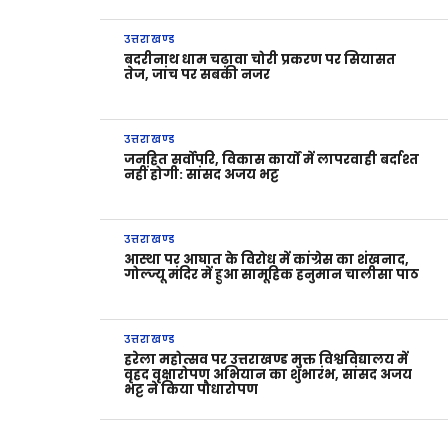
उत्तराखण्ड
बदरीनाथ धाम चढ़ावा चोरी प्रकरण पर सियासत
तेज, जांच पर सबकी नजर
उत्तराखण्ड
जनहित सर्वोपरि, विकास कार्यों में लापरवाही बर्दाश्त
नहीं होगी: सांसद अजय भट्ट
उत्तराखण्ड
आस्था पर आघात के विरोध में कांग्रेस का शंखनाद,
गोल्ज्यू मंदिर में हुआ सामूहिक हनुमान चालीसा पाठ
उत्तराखण्ड
हरेला महोत्सव पर उत्तराखण्ड मुक्त विश्वविद्यालय में
वृहद वृक्षारोपण अभियान का शुभारंभ, सांसद अजय
भट्ट ने किया पौधारोपण