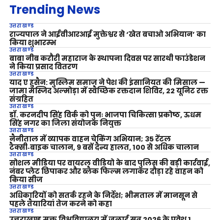
Trending News
उत्तराखण्ड
राज्यपाल ने आईवीआरआई मुक्तेश्वर से ‘खेत बचाओ अभियान’ का
किया शुभारम्भ
उत्तराखण्ड
बाबा नीब करौरी महाराज के स्थापना दिवस पर सारथी फाउंडेशन
ने किया प्रसाद वितरण
उत्तराखण्ड
याद ए हुसैन: मुस्लिम समाज ने पेश की इंसानियत की मिसाल —
जामा मस्जिद अल्मोड़ा में स्वैच्छिक रक्तदान शिविर, 22 यूनिट रक्त
संग्रहित
उत्तराखण्ड
डॉ. करनदीप सिंह विर्क को पुनः भाजपा चिकित्सा प्रकोष्ठ, ऊधम
सिंह नगर का जिला संयोजक नियुक्त
उत्तराखण्ड
नैनीताल में व्यापक वाहन चेकिंग अभियान; 35 रेंटल
टैक्सी‑बाइक चालान, 9 बसें दैन्य हालत, 100 से अधिक चालान
उत्तराखण्ड
सोशल मीडिया पर वायरल वीडियो के बाद पुलिस की बड़ी कार्रवाई,
नंबर प्लेट छिपाकर और ब्लैक फिल्म लगाकर दौड़ा रहे वाहन को
किया सीज
उत्तराखण्ड
अधिकारियों को सतर्क रहने के निर्देश; भीमताल में मानसून से
पहले तैयारियां तेज करने को कहा
उत्तराखण्ड
उत्तराखण्ड मुक्त विश्वविद्यालय में जुलाई सत्र 2026 के प्रवेश 1