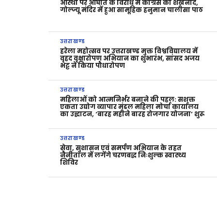
आस्था पर आघात के विरोध में कांग्रेस का शंखनाद,
गोल्ज्यू मंदिर में हुआ सामूहिक हनुमान चालीसा पाठ
उत्तराखण्ड
हरेला महोत्सव पर उत्तराखण्ड मुक्त विश्वविद्यालय में
वृहद वृक्षारोपण अभियान का शुभारंभ, सांसद अजय
भट्ट ने किया पौधारोपण
उत्तराखण्ड
महिलाओं को आत्मनिर्भर बनाने की पहल: सशक्त
एकता उद्योग व्यापार मंडल महिला मोर्चा कार्यालय
का उद्घाटन, ‘बारह महीने बारह रोजगार योजना’ शुरू
उत्तराखण्ड
सेवा, सुशासन एवं समर्पण अभियान के तहत
नैनीताल में लगेंगे चरणबद्ध निःशुल्क स्वास्थ्य
शिविर