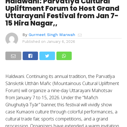
Haldwani: Parvatīya Cultural
Upliftment Forum to Host Grand
Uttarayani Festival from Jan 7-
15 Hira Nagar,,
By
Gurmeet Singh Marwah
Published on
January 6, 2026
Haldwani. Continuing its annual tradition, the Parvatīya
Sānskṛtik Utthān Mañc (Mountainous Cultural Upliftment
Forum) will organize a nine-day Uttarayani Mahotsav
from January 7 to 15, 2026. Under the “Mañch
Ghughutiyā Tyār” banner, this festival will vividly show
case Kumaoni culture through colorful performances, a
cultural trade fair, sports competitions, and a grand
procession. Organizers have extended a warm invitation