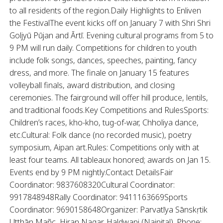
to all residents of the region.Daily Highlights to Enliven
the FestivalThe event kicks off on January 7 with Shri Shri
Goljyū Pūjan and Ārtī. Evening cultural programs from 5 to
9 PM will run daily. Competitions for children to youth
include folk songs, dances, speeches, painting, fancy
dress, and more. The finale on January 15 features
volleyball finals, award distribution, and closing
ceremonies. The fairground will offer hill produce, lentils,
and traditional foods.Key Competitions and RulesSports:
Children’s races, kho-kho, tug-of-war, Chholiya dance,
etc.Cultural: Folk dance (no recorded music), poetry
symposium, Aipan art.Rules: Competitions only with at
least four teams. All tableaux honored; awards on Jan 15.
Events end by 9 PM nightly.Contact DetailsFair
Coordinator: 9837608320Cultural Coordinator:
9917848948Rally Coordinator: 9411163669Sports
Coordinator: 9690158648Organizer: Parvatīya Sānskṛtik
Utthān Mañc, Hiran Nagar, Haldwani (Nainital). Phone: