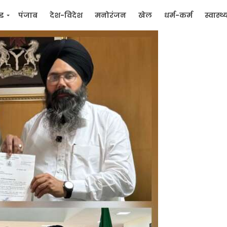
्ड
पंजाब
देश-विदेश
मनोरंजन
खेल
धर्म-कर्म
स्वास्थ्
िक
जन मुद्दे