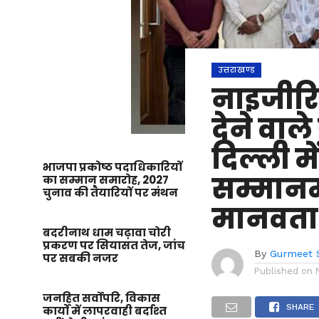
उत्तराखण्ड
नाइजीर
देने वाले
दिल्ली म
भाजपा प्रकोष्ठ पदाधिकारियों
सम्मानम
का सम्मान समारोह, 2027
चुनाव की तैयारियों पर मंथन
मानवता 
बदरीनाथ धाम चढ़ावा चोरी
प्रकरण पर सियासत तेज, जांच
By
Gurmeet 
पर सबकी नजर
Published on
जनहित सर्वोपरि, विकास
SHARE
कार्यों में लापरवाही बर्दाश्त