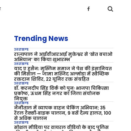
य
Trending News
उत्तराखण्ड
राज्यपाल ने आईवीआरआई मुक्तेश्वर से ‘खेत बचाओ
अभियान’ का किया शुभारम्भ
उत्तराखण्ड
याद ए हुसैन: मुस्लिम समाज ने पेश की इंसानियत
की मिसाल — जामा मस्जिद अल्मोड़ा में स्वैच्छिक
रक्तदान शिविर, 22 यूनिट रक्त संग्रहित
उत्तराखण्ड
डॉ. करनदीप सिंह विर्क को पुनः भाजपा चिकित्सा
प्रकोष्ठ, ऊधम सिंह नगर का जिला संयोजक
नियुक्त
उत्तराखण्ड
नैनीताल में व्यापक वाहन चेकिंग अभियान; 35
रेंटल टैक्सी‑बाइक चालान, 9 बसें दैन्य हालत, 100
से अधिक चालान
उत्तराखण्ड
सोशल मीडिया पर वायरल वीडियो के बाद पुलिस