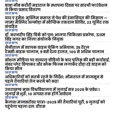
उत्तराखण्ड
बाबा नीब करौरी महाराज के स्थापना दिवस पर सारथी फाउंडेशन
ने किया प्रसाद वितरण
उत्तराखण्ड
याद ए हुसैन: मुस्लिम समाज ने पेश की इंसानियत की मिसाल —
जामा मस्जिद अल्मोड़ा में स्वैच्छिक रक्तदान शिविर, 22 यूनिट रक्त
संग्रहित
उत्तराखण्ड
डॉ. करनदीप सिंह विर्क को पुनः भाजपा चिकित्सा प्रकोष्ठ, ऊधम
सिंह नगर का जिला संयोजक नियुक्त
उत्तराखण्ड
नैनीताल में व्यापक वाहन चेकिंग अभियान; 35 रेंटल
टैक्सी‑बाइक चालान, 9 बसें दैन्य हालत, 100 से अधिक चालान
उत्तराखण्ड
सोशल मीडिया पर वायरल वीडियो के बाद पुलिस की बड़ी कार्रवाई,
नंबर प्लेट छिपाकर और ब्लैक फिल्म लगाकर दौड़ा रहे वाहन को
किया सीज
उत्तराखण्ड
अधिकारियों को सतर्क रहने के निर्देश; भीमताल में मानसून से
पहले तैयारियां तेज करने को कहा
उत्तराखण्ड
उत्तराखण्ड मुक्त विश्वविद्यालय में जुलाई सत्र 2026 के प्रवेश 1
जुलाई से शुरू, 10 अगस्त तक होंगे आवेदन
उत्तराखण्ड
कैलाश मानसरोवर यात्रा-2026 की तैयारियां पूरी, 6 जुलाई को
पहुंचेगा पहला दल: डीएम