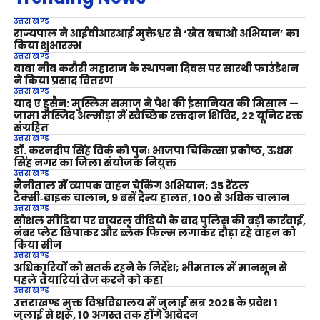
उत्तराखण्ड
राज्यपाल ने आईवीआरआई मुक्तेश्वर से ‘खेत बचाओ अभियान’ का
किया शुभारम्भ
उत्तराखण्ड
बाबा नीब करौरी महाराज के स्थापना दिवस पर सारथी फाउंडेशन
ने किया प्रसाद वितरण
उत्तराखण्ड
याद ए हुसैन: मुस्लिम समाज ने पेश की इंसानियत की मिसाल —
जामा मस्जिद अल्मोड़ा में स्वैच्छिक रक्तदान शिविर, 22 यूनिट रक्त
संग्रहित
उत्तराखण्ड
डॉ. करनदीप सिंह विर्क को पुनः भाजपा चिकित्सा प्रकोष्ठ, ऊधम
सिंह नगर का जिला संयोजक नियुक्त
उत्तराखण्ड
नैनीताल में व्यापक वाहन चेकिंग अभियान; 35 रेंटल
टैक्सी‑बाइक चालान, 9 बसें दैन्य हालत, 100 से अधिक चालान
उत्तराखण्ड
सोशल मीडिया पर वायरल वीडियो के बाद पुलिस की बड़ी कार्रवाई,
नंबर प्लेट छिपाकर और ब्लैक फिल्म लगाकर दौड़ा रहे वाहन को
किया सीज
उत्तराखण्ड
अधिकारियों को सतर्क रहने के निर्देश; भीमताल में मानसून से
पहले तैयारियां तेज करने को कहा
उत्तराखण्ड
उत्तराखण्ड मुक्त विश्वविद्यालय में जुलाई सत्र 2026 के प्रवेश 1
जुलाई से शुरू, 10 अगस्त तक होंगे आवेदन