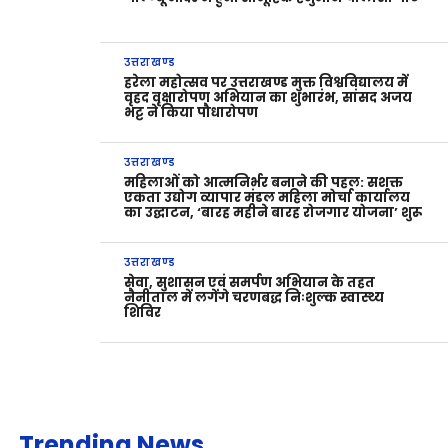
उत्तराखण्ड
हरेला महोत्सव पर उत्तराखण्ड मुक्त विश्वविद्यालय में
वृहद वृक्षारोपण अभियान का शुभारंभ, सांसद अजय
भट्ट ने किया पौधारोपण
उत्तराखण्ड
महिलाओं को आत्मनिर्भर बनाने की पहल: सशक्त
एकता उद्योग व्यापार मंडल महिला मोर्चा कार्यालय
का उद्घाटन, ‘बारह महीने बारह रोजगार योजना’ शुरू
उत्तराखण्ड
सेवा, सुशासन एवं समर्पण अभियान के तहत
नैनीताल में लगेंगे चरणबद्ध निःशुल्क स्वास्थ्य
शिविर
Trending News