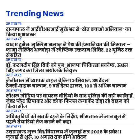
Trending News
उत्तराखण्ड
राज्यपाल ने आईवीआरआई मुक्तेश्वर से ‘खेत बचाओ अभियान’ का
किया शुभारम्भ
उत्तराखण्ड
याद ए हुसैन: मुस्लिम समाज ने पेश की इंसानियत की मिसाल —
जामा मस्जिद अल्मोड़ा में स्वैच्छिक रक्तदान शिविर, 22 यूनिट रक्त
संग्रहित
उत्तराखण्ड
डॉ. करनदीप सिंह विर्क को पुनः भाजपा चिकित्सा प्रकोष्ठ, ऊधम
सिंह नगर का जिला संयोजक नियुक्त
उत्तराखण्ड
नैनीताल में व्यापक वाहन चेकिंग अभियान; 35 रेंटल
टैक्सी‑बाइक चालान, 9 बसें दैन्य हालत, 100 से अधिक चालान
उत्तराखण्ड
सोशल मीडिया पर वायरल वीडियो के बाद पुलिस की बड़ी कार्रवाई,
नंबर प्लेट छिपाकर और ब्लैक फिल्म लगाकर दौड़ा रहे वाहन को
किया सीज
उत्तराखण्ड
अधिकारियों को सतर्क रहने के निर्देश; भीमताल में मानसून से
पहले तैयारियां तेज करने को कहा
उत्तराखण्ड
उत्तराखण्ड मुक्त विश्वविद्यालय में जुलाई सत्र 2026 के प्रवेश 1
जुलाई से शुरू, 10 अगस्त तक होंगे आवेदन