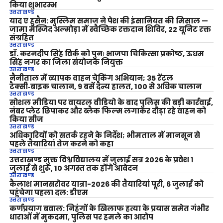
किया शुभारम्भ
उत्तराखण्ड
याद ए हुसैन: मुस्लिम समाज ने पेश की इंसानियत की मिसाल —
जामा मस्जिद अल्मोड़ा में स्वैच्छिक रक्तदान शिविर, 22 यूनिट रक्त
संग्रहित
उत्तराखण्ड
डॉ. करनदीप सिंह विर्क को पुनः भाजपा चिकित्सा प्रकोष्ठ, ऊधम
सिंह नगर का जिला संयोजक नियुक्त
उत्तराखण्ड
नैनीताल में व्यापक वाहन चेकिंग अभियान; 35 रेंटल
टैक्सी‑बाइक चालान, 9 बसें दैन्य हालत, 100 से अधिक चालान
उत्तराखण्ड
सोशल मीडिया पर वायरल वीडियो के बाद पुलिस की बड़ी कार्रवाई,
नंबर प्लेट छिपाकर और ब्लैक फिल्म लगाकर दौड़ा रहे वाहन को
किया सीज
उत्तराखण्ड
अधिकारियों को सतर्क रहने के निर्देश; भीमताल में मानसून से
पहले तैयारियां तेज करने को कहा
उत्तराखण्ड
उत्तराखण्ड मुक्त विश्वविद्यालय में जुलाई सत्र 2026 के प्रवेश 1
जुलाई से शुरू, 10 अगस्त तक होंगे आवेदन
उत्तराखण्ड
कैलाश मानसरोवर यात्रा-2026 की तैयारियां पूरी, 6 जुलाई को
पहुंचेगा पहला दल: डीएम
उत्तराखण्ड
कर्णप्रयाग बवाल: निहंगों के खिलाफ हत्या के प्रयास समेत गंभीर
धाराओं में मुकदमा, पुलिस पर हमले का आरोप