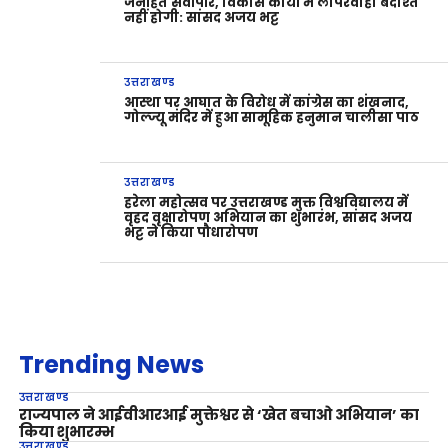
जनहित सर्वोपरि, विकास कार्यों में लापरवाही बर्दाश्त
नहीं होगी: सांसद अजय भट्ट
उत्तराखण्ड
आस्था पर आघात के विरोध में कांग्रेस का शंखनाद,
गोल्ज्यू मंदिर में हुआ सामूहिक हनुमान चालीसा पाठ
उत्तराखण्ड
हरेला महोत्सव पर उत्तराखण्ड मुक्त विश्वविद्यालय में
वृहद वृक्षारोपण अभियान का शुभारंभ, सांसद अजय
भट्ट ने किया पौधारोपण
Trending News
उत्तराखण्ड
राज्यपाल ने आईवीआरआई मुक्तेश्वर से ‘खेत बचाओ अभियान’ का
किया शुभारम्भ
उत्तराखण्ड