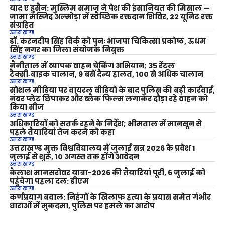
याद ए हुसैन: मुस्लिम समाज ने पेश की इंसानियत की मिसाल —
जामा मस्जिद अल्मोड़ा में स्वैच्छिक रक्तदान शिविर, 22 यूनिट रक्त
संग्रहित
उत्तराखण्ड
डॉ. करनदीप सिंह विर्क को पुनः भाजपा चिकित्सा प्रकोष्ठ, ऊधम
सिंह नगर का जिला संयोजक नियुक्त
उत्तराखण्ड
नैनीताल में व्यापक वाहन चेकिंग अभियान; 35 रेंटल
टैक्सी‑बाइक चालान, 9 बसें दैन्य हालत, 100 से अधिक चालान
उत्तराखण्ड
सोशल मीडिया पर वायरल वीडियो के बाद पुलिस की बड़ी कार्रवाई,
नंबर प्लेट छिपाकर और ब्लैक फिल्म लगाकर दौड़ा रहे वाहन को
किया सीज
उत्तराखण्ड
अधिकारियों को सतर्क रहने के निर्देश; भीमताल में मानसून से
पहले तैयारियां तेज करने को कहा
उत्तराखण्ड
उत्तराखण्ड मुक्त विश्वविद्यालय में जुलाई सत्र 2026 के प्रवेश 1
जुलाई से शुरू, 10 अगस्त तक होंगे आवेदन
उत्तराखण्ड
कैलाश मानसरोवर यात्रा-2026 की तैयारियां पूरी, 6 जुलाई को
पहुंचेगा पहला दल: डीएम
उत्तराखण्ड
कर्णप्रयाग बवाल: निहंगों के खिलाफ हत्या के प्रयास समेत गंभीर
धाराओं में मुकदमा, पुलिस पर हमले का आरोप