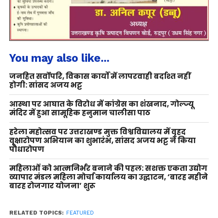
You may also like...
जनहित सर्वोपरि, विकास कार्यों में लापरवाही बर्दाश्त नहीं
होगी: सांसद अजय भट्ट
आस्था पर आघात के विरोध में कांग्रेस का शंखनाद, गोल्ज्यू
मंदिर में हुआ सामूहिक हनुमान चालीसा पाठ
हरेला महोत्सव पर उत्तराखण्ड मुक्त विश्वविद्यालय में वृहद
वृक्षारोपण अभियान का शुभारंभ, सांसद अजय भट्ट ने किया
पौधारोपण
महिलाओं को आत्मनिर्भर बनाने की पहल: सशक्त एकता उद्योग
व्यापार मंडल महिला मोर्चा कार्यालय का उद्घाटन, ‘बारह महीने
बारह रोजगार योजना’ शुरू
RELATED TOPICS:
FEATURED