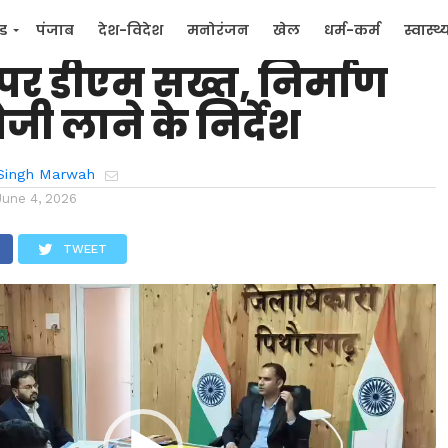
ंग-थल मोटर मार्ग की
्ड
पंजाब
देश-विदेश
मनोरंजन
खेल
धर्म-कर्म
स्वास्थ्
पर डीएम सख्त, निर्माण
िक
जन मुद्दे
 तेजी लाने के निर्देश
Singh Marwah
June 4, 2026
TWEET