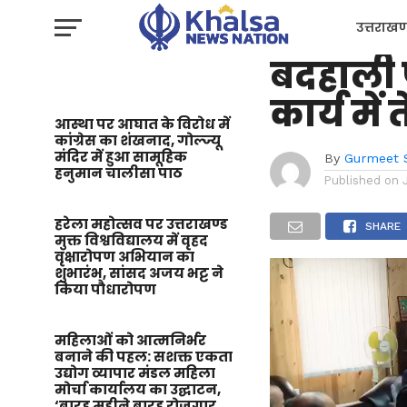
उत्तराखण्ड
सातशीलि
उत्तराखण
बदहाली 
प्रशासन
कार्य में
आस्था पर आघात के विरोध में
कांग्रेस का शंखनाद, गोल्ज्यू
मंदिर में हुआ सामूहिक
By
Gurmeet 
हनुमान चालीसा पाठ
Published on
हरेला महोत्सव पर उत्तराखण्ड
SHARE
मुक्त विश्वविद्यालय में वृहद
वृक्षारोपण अभियान का
Video
शुभारंभ, सांसद अजय भट्ट ने
किया पौधारोपण
Player
महिलाओं को आत्मनिर्भर
बनाने की पहल: सशक्त एकता
उद्योग व्यापार मंडल महिला
मोर्चा कार्यालय का उद्घाटन,
‘बारह महीने बारह रोजगार