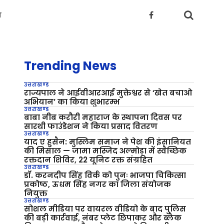
य
Trending News
उत्तराखण्ड
राज्यपाल ने आईवीआरआई मुक्तेश्वर से ‘खेत बचाओ
अभियान’ का किया शुभारम्भ
उत्तराखण्ड
बाबा नीब करौरी महाराज के स्थापना दिवस पर
सारथी फाउंडेशन ने किया प्रसाद वितरण
उत्तराखण्ड
याद ए हुसैन: मुस्लिम समाज ने पेश की इंसानियत
की मिसाल — जामा मस्जिद अल्मोड़ा में स्वैच्छिक
रक्तदान शिविर, 22 यूनिट रक्त संग्रहित
उत्तराखण्ड
डॉ. करनदीप सिंह विर्क को पुनः भाजपा चिकित्सा
प्रकोष्ठ, ऊधम सिंह नगर का जिला संयोजक
नियुक्त
उत्तराखण्ड
सोशल मीडिया पर वायरल वीडियो के बाद पुलिस
की बड़ी कार्रवाई, नंबर प्लेट छिपाकर और ब्लैक