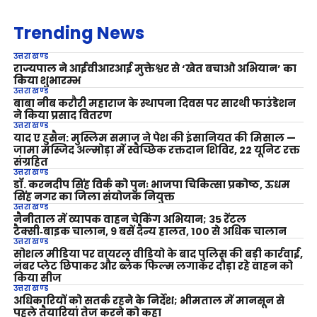
Trending News
उत्तराखण्ड
राज्यपाल ने आईवीआरआई मुक्तेश्वर से ‘खेत बचाओ अभियान’ का
किया शुभारम्भ
उत्तराखण्ड
बाबा नीब करौरी महाराज के स्थापना दिवस पर सारथी फाउंडेशन
ने किया प्रसाद वितरण
उत्तराखण्ड
याद ए हुसैन: मुस्लिम समाज ने पेश की इंसानियत की मिसाल —
जामा मस्जिद अल्मोड़ा में स्वैच्छिक रक्तदान शिविर, 22 यूनिट रक्त
संग्रहित
उत्तराखण्ड
डॉ. करनदीप सिंह विर्क को पुनः भाजपा चिकित्सा प्रकोष्ठ, ऊधम
सिंह नगर का जिला संयोजक नियुक्त
उत्तराखण्ड
नैनीताल में व्यापक वाहन चेकिंग अभियान; 35 रेंटल
टैक्सी‑बाइक चालान, 9 बसें दैन्य हालत, 100 से अधिक चालान
उत्तराखण्ड
सोशल मीडिया पर वायरल वीडियो के बाद पुलिस की बड़ी कार्रवाई,
नंबर प्लेट छिपाकर और ब्लैक फिल्म लगाकर दौड़ा रहे वाहन को
किया सीज
उत्तराखण्ड
अधिकारियों को सतर्क रहने के निर्देश; भीमताल में मानसून से
पहले तैयारियां तेज करने को कहा