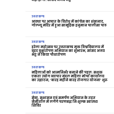
उत्तराखण्ड
आस्था पर आघात के विरोध में कांग्रेस का शंखनाद,
गोल्ज्यू मंदिर में हुआ सामूहिक हनुमान चालीसा पाठ
उत्तराखण्ड
हरेला महोत्सव पर उत्तराखण्ड मुक्त विश्वविद्यालय में
वृहद वृक्षारोपण अभियान का शुभारंभ, सांसद अजय
भट्ट ने किया पौधारोपण
उत्तराखण्ड
महिलाओं को आत्मनिर्भर बनाने की पहल: सशक्त
एकता उद्योग व्यापार मंडल महिला मोर्चा कार्यालय
का उद्घाटन, ‘बारह महीने बारह रोजगार योजना’ शुरू
उत्तराखण्ड
सेवा, सुशासन एवं समर्पण अभियान के तहत
नैनीताल में लगेंगे चरणबद्ध निःशुल्क स्वास्थ्य
शिविर