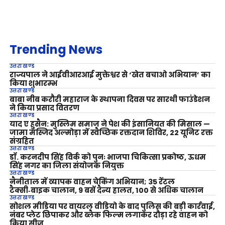
Trending News
उत्तराखण्ड
राज्यपाल ने आईवीआरआई मुक्तेश्वर से ‘खेत बचाओ अभियान’ का
किया शुभारम्भ
उत्तराखण्ड
बाबा नीब करौरी महाराज के स्थापना दिवस पर सारथी फाउंडेशन
ने किया प्रसाद वितरण
उत्तराखण्ड
याद ए हुसैन: मुस्लिम समाज ने पेश की इंसानियत की मिसाल —
जामा मस्जिद अल्मोड़ा में स्वैच्छिक रक्तदान शिविर, 22 यूनिट रक्त
संग्रहित
उत्तराखण्ड
डॉ. करनदीप सिंह विर्क को पुनः भाजपा चिकित्सा प्रकोष्ठ, ऊधम
सिंह नगर का जिला संयोजक नियुक्त
उत्तराखण्ड
नैनीताल में व्यापक वाहन चेकिंग अभियान; 35 रेंटल
टैक्सी‑बाइक चालान, 9 बसें दैन्य हालत, 100 से अधिक चालान
उत्तराखण्ड
सोशल मीडिया पर वायरल वीडियो के बाद पुलिस की बड़ी कार्रवाई,
नंबर प्लेट छिपाकर और ब्लैक फिल्म लगाकर दौड़ा रहे वाहन को
किया सीज