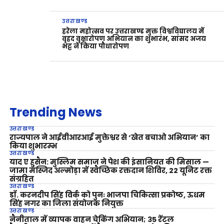
उत्तराखण्ड
हरेला महोत्सव पर उत्तराखण्ड मुक्त विश्वविद्यालय में
वृहद वृक्षारोपण अभियान का शुभारंभ, सांसद अजय
भट्ट ने किया पौधारोपण
Trending News
उत्तराखण्ड
राज्यपाल ने आईवीआरआई मुक्तेश्वर से ‘खेत बचाओ अभियान’ का
किया शुभारम्भ
उत्तराखण्ड
याद ए हुसैन: मुस्लिम समाज ने पेश की इंसानियत की मिसाल —
जामा मस्जिद अल्मोड़ा में स्वैच्छिक रक्तदान शिविर, 22 यूनिट रक्त
संग्रहित
उत्तराखण्ड
डॉ. करनदीप सिंह विर्क को पुनः भाजपा चिकित्सा प्रकोष्ठ, ऊधम
सिंह नगर का जिला संयोजक नियुक्त
उत्तराखण्ड
नैनीताल में व्यापक वाहन चेकिंग अभियान; 35 रेंटल