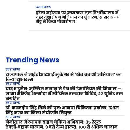
उत्तराखण्ड
हरेला महोत्सव पर उत्तराखण्ड मुक्त विश्वविद्यालय में
वृहद वृक्षारोपण अभियान का शुभारंभ, सांसद अजय
भट्ट ने किया पौधारोपण
Trending News
उत्तराखण्ड
राज्यपाल ने आईवीआरआई मुक्तेश्वर से ‘खेत बचाओ अभियान’ का
किया शुभारम्भ
उत्तराखण्ड
याद ए हुसैन: मुस्लिम समाज ने पेश की इंसानियत की मिसाल —
जामा मस्जिद अल्मोड़ा में स्वैच्छिक रक्तदान शिविर, 22 यूनिट रक्त
संग्रहित
उत्तराखण्ड
डॉ. करनदीप सिंह विर्क को पुनः भाजपा चिकित्सा प्रकोष्ठ, ऊधम
सिंह नगर का जिला संयोजक नियुक्त
उत्तराखण्ड
नैनीताल में व्यापक वाहन चेकिंग अभियान; 35 रेंटल
टैक्सी‑बाइक चालान, 9 बसें दैन्य हालत, 100 से अधिक चालान