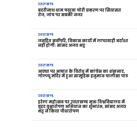
उत्तराखण्ड
बदरीनाथ धाम चढ़ावा चोरी प्रकरण पर सियासत
तेज, जांच पर सबकी नजर
उत्तराखण्ड
जनहित सर्वोपरि, विकास कार्यों में लापरवाही बर्दाश्त
नहीं होगी: सांसद अजय भट्ट
उत्तराखण्ड
आस्था पर आघात के विरोध में कांग्रेस का शंखनाद,
गोल्ज्यू मंदिर में हुआ सामूहिक हनुमान चालीसा पाठ
उत्तराखण्ड
हरेला महोत्सव पर उत्तराखण्ड मुक्त विश्वविद्यालय में
वृहद वृक्षारोपण अभियान का शुभारंभ, सांसद अजय
भट्ट ने किया पौधारोपण