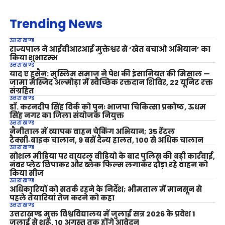
Trending News
उत्तराखण्ड
राज्यपाल ने आईवीआरआई मुक्तेश्वर से ‘खेत बचाओ अभियान’ का
किया शुभारम्भ
उत्तराखण्ड
याद ए हुसैन: मुस्लिम समाज ने पेश की इंसानियत की मिसाल —
जामा मस्जिद अल्मोड़ा में स्वैच्छिक रक्तदान शिविर, 22 यूनिट रक्त
संग्रहित
उत्तराखण्ड
डॉ. करनदीप सिंह विर्क को पुनः भाजपा चिकित्सा प्रकोष्ठ, ऊधम
सिंह नगर का जिला संयोजक नियुक्त
उत्तराखण्ड
नैनीताल में व्यापक वाहन चेकिंग अभियान; 35 रेंटल
टैक्सी‑बाइक चालान, 9 बसें दैन्य हालत, 100 से अधिक चालान
उत्तराखण्ड
सोशल मीडिया पर वायरल वीडियो के बाद पुलिस की बड़ी कार्रवाई,
नंबर प्लेट छिपाकर और ब्लैक फिल्म लगाकर दौड़ा रहे वाहन को
किया सीज
उत्तराखण्ड
अधिकारियों को सतर्क रहने के निर्देश; भीमताल में मानसून से
पहले तैयारियां तेज करने को कहा
उत्तराखण्ड
उत्तराखण्ड मुक्त विश्वविद्यालय में जुलाई सत्र 2026 के प्रवेश 1
जुलाई से शुरू, 10 अगस्त तक होंगे आवेदन