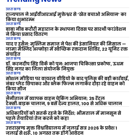
उत्तराखण्ड
राज्यपाल ने आईवीआरआई मुक्तेश्वर से ‘खेत बचाओ अभियान’ का
किया शुभारम्भ
उत्तराखण्ड
बाबा नीब करौरी महाराज के स्थापना दिवस पर सारथी फाउंडेशन
ने किया प्रसाद वितरण
उत्तराखण्ड
याद ए हुसैन: मुस्लिम समाज ने पेश की इंसानियत की मिसाल —
जामा मस्जिद अल्मोड़ा में स्वैच्छिक रक्तदान शिविर, 22 यूनिट रक्त
संग्रहित
उत्तराखण्ड
डॉ. करनदीप सिंह विर्क को पुनः भाजपा चिकित्सा प्रकोष्ठ, ऊधम
सिंह नगर का जिला संयोजक नियुक्त
उत्तराखण्ड
सोशल मीडिया पर वायरल वीडियो के बाद पुलिस की बड़ी कार्रवाई,
नंबर प्लेट छिपाकर और ब्लैक फिल्म लगाकर दौड़ा रहे वाहन को
किया सीज
उत्तराखण्ड
नैनीताल में व्यापक वाहन चेकिंग अभियान; 35 रेंटल
टैक्सी‑बाइक चालान, 9 बसें दैन्य हालत, 100 से अधिक चालान
उत्तराखण्ड
अधिकारियों को सतर्क रहने के निर्देश; भीमताल में मानसून से
पहले तैयारियां तेज करने को कहा
उत्तराखण्ड
उत्तराखण्ड मुक्त विश्वविद्यालय में जुलाई सत्र 2026 के प्रवेश 1
जुलाई से शुरू, 10 अगस्त तक होंगे आवेदन