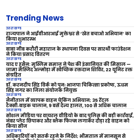
Trending News
उत्तराखण्ड
राज्यपाल ने आईवीआरआई मुक्तेश्वर से ‘खेत बचाओ अभियान’ का
किया शुभारम्भ
उत्तराखण्ड
बाबा नीब करौरी महाराज के स्थापना दिवस पर सारथी फाउंडेशन
ने किया प्रसाद वितरण
उत्तराखण्ड
याद ए हुसैन: मुस्लिम समाज ने पेश की इंसानियत की मिसाल —
जामा मस्जिद अल्मोड़ा में स्वैच्छिक रक्तदान शिविर, 22 यूनिट रक्त
संग्रहित
उत्तराखण्ड
डॉ. करनदीप सिंह विर्क को पुनः भाजपा चिकित्सा प्रकोष्ठ, ऊधम
सिंह नगर का जिला संयोजक नियुक्त
उत्तराखण्ड
नैनीताल में व्यापक वाहन चेकिंग अभियान; 35 रेंटल
टैक्सी‑बाइक चालान, 9 बसें दैन्य हालत, 100 से अधिक चालान
उत्तराखण्ड
सोशल मीडिया पर वायरल वीडियो के बाद पुलिस की बड़ी कार्रवाई,
नंबर प्लेट छिपाकर और ब्लैक फिल्म लगाकर दौड़ा रहे वाहन को
किया सीज
उत्तराखण्ड
अधिकारियों को सतर्क रहने के निर्देश; भीमताल में मानसून से