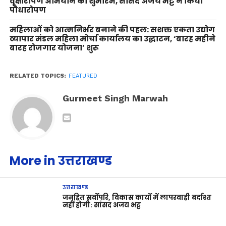
वृक्षारोपण अभियान का शुभारंभ, सांसद अजय भट्ट ने किया
पौधारोपण
महिलाओं को आत्मनिर्भर बनाने की पहल: सशक्त एकता उद्योग
व्यापार मंडल महिला मोर्चा कार्यालय का उद्घाटन, ‘बारह महीने
बारह रोजगार योजना’ शुरू
RELATED TOPICS:
FEATURED
Gurmeet Singh Marwah
More in उत्तराखण्ड
उत्तराखण्ड
जनहित सर्वोपरि, विकास कार्यों में लापरवाही बर्दाश्त
नहीं होगी: सांसद अजय भट्ट