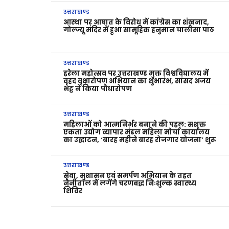
उत्तराखण्ड
आस्था पर आघात के विरोध में कांग्रेस का शंखनाद,
गोल्ज्यू मंदिर में हुआ सामूहिक हनुमान चालीसा पाठ
उत्तराखण्ड
हरेला महोत्सव पर उत्तराखण्ड मुक्त विश्वविद्यालय में
वृहद वृक्षारोपण अभियान का शुभारंभ, सांसद अजय
भट्ट ने किया पौधारोपण
उत्तराखण्ड
महिलाओं को आत्मनिर्भर बनाने की पहल: सशक्त
एकता उद्योग व्यापार मंडल महिला मोर्चा कार्यालय
का उद्घाटन, ‘बारह महीने बारह रोजगार योजना’ शुरू
उत्तराखण्ड
सेवा, सुशासन एवं समर्पण अभियान के तहत
नैनीताल में लगेंगे चरणबद्ध निःशुल्क स्वास्थ्य
शिविर