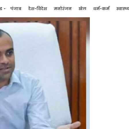
्ड
पंजाब
देश-विदेश
मनोरंजन
खेल
धर्म-कर्म
स्वास्थ्
िक
जन मुद्दे