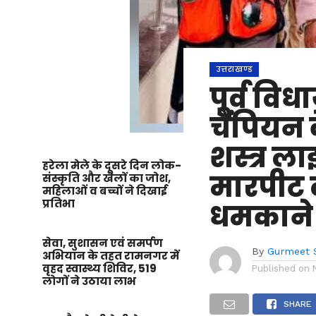
उत्तराखण्ड
पूर्व विध
चैंपियन के
शस्त्र ल
हरेला मेले के दूसरे दिन लोक-
मारपीट 
संस्कृति और खेलों का जोश,
महिलाओं व बच्चों ने दिखाई
प्रतिभा
धमकाने 
सेवा, सुशासन एवं समर्पण
By
Gurmeet 
अभियान के तहत रामनगर में
वृहद स्वास्थ्य शिविर, 519
Published on
लोगों ने उठाया लाभ
SHARE