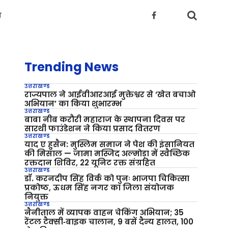
य
Trending News
उत्तराखण्ड
राज्यपाल ने आईवीआरआई मुक्तेश्वर से ‘खेत बचाओ
अभियान’ का किया शुभारम्भ
उत्तराखण्ड
बाबा नीब करौरी महाराज के स्थापना दिवस पर
सारथी फाउंडेशन ने किया प्रसाद वितरण
उत्तराखण्ड
याद ए हुसैन: मुस्लिम समाज ने पेश की इंसानियत
की मिसाल — जामा मस्जिद अल्मोड़ा में स्वैच्छिक
रक्तदान शिविर, 22 यूनिट रक्त संग्रहित
उत्तराखण्ड
डॉ. करनदीप सिंह विर्क को पुनः भाजपा चिकित्सा
प्रकोष्ठ, ऊधम सिंह नगर का जिला संयोजक
नियुक्त
उत्तराखण्ड
नैनीताल में व्यापक वाहन चेकिंग अभियान; 35
रेंटल टैक्सी‑बाइक चालान, 9 बसें दैन्य हालत, 100