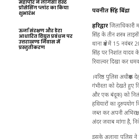
महापौर ने लीगेसी वेस्ट
प्रोसेसिंग प्लांट का किया
पवनीत सिंह बिंद्रा
शुभारंभ
हरिद्वार
जिलाधिकारी मयूर 
ऊर्जा संरक्षण और डेटा
सिंह के तीन शस्त्र लाइस
आधारित विद्युत प्रबंधन पर
उत्तराखण्ड निवास में
थाना क्षेत्र में 15 नवं
प्रस्तुतीकरण
सिंह पर निशांत यादव 
रिवाल्वर दिखा कर धमक
।वरिष्ठ पुलिस अधीक्षक द
गंभीरता को देखते हुए द
और एक बंदूक) को निलंब
हथियारों का दुरुपयोग 
जब्त कर अपनी अभिरक्ष
अंदर जवाब मांगा है, निर्
इसके अलावा पुलिस ने म