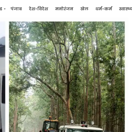
्ड
पंजाब
देश-विदेश
मनोरंजन
खेल
धर्म-कर्म
स्वास्थ्
िक
जन मुद्दे