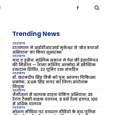
य
Trending News
उत्तराखण्ड
राज्यपाल ने आईवीआरआई मुक्तेश्वर से ‘खेत बचाओ
अभियान’ का किया शुभारम्भ
उत्तराखण्ड
याद ए हुसैन: मुस्लिम समाज ने पेश की इंसानियत
की मिसाल — जामा मस्जिद अल्मोड़ा में स्वैच्छिक
रक्तदान शिविर, 22 यूनिट रक्त संग्रहित
उत्तराखण्ड
डॉ. करनदीप सिंह विर्क को पुनः भाजपा चिकित्सा
प्रकोष्ठ, ऊधम सिंह नगर का जिला संयोजक
नियुक्त
उत्तराखण्ड
नैनीताल में व्यापक वाहन चेकिंग अभियान; 35
रेंटल टैक्सी‑बाइक चालान, 9 बसें दैन्य हालत, 100
से अधिक चालान
उत्तराखण्ड
सोशल मीडिया पर वायरल वीडियो के बाद पुलिस