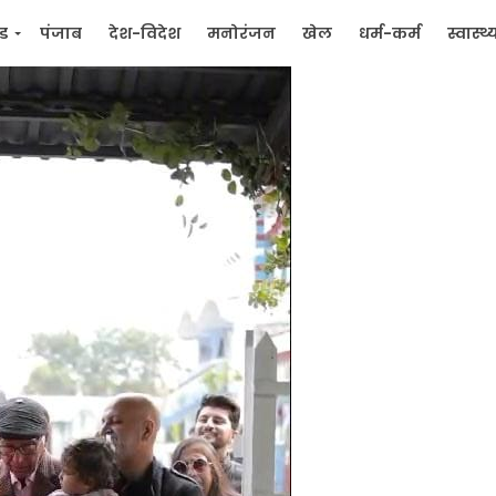
्ड
पंजाब
देश-विदेश
मनोरंजन
खेल
धर्म-कर्म
स्वास्थ्
िक
जन मुद्दे