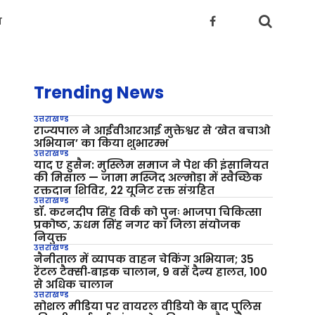
य
Trending News
उत्तराखण्ड
राज्यपाल ने आईवीआरआई मुक्तेश्वर से ‘खेत बचाओ
अभियान’ का किया शुभारम्भ
उत्तराखण्ड
याद ए हुसैन: मुस्लिम समाज ने पेश की इंसानियत
की मिसाल — जामा मस्जिद अल्मोड़ा में स्वैच्छिक
रक्तदान शिविर, 22 यूनिट रक्त संग्रहित
उत्तराखण्ड
डॉ. करनदीप सिंह विर्क को पुनः भाजपा चिकित्सा
प्रकोष्ठ, ऊधम सिंह नगर का जिला संयोजक
नियुक्त
उत्तराखण्ड
नैनीताल में व्यापक वाहन चेकिंग अभियान; 35
रेंटल टैक्सी‑बाइक चालान, 9 बसें दैन्य हालत, 100
से अधिक चालान
उत्तराखण्ड
सोशल मीडिया पर वायरल वीडियो के बाद पुलिस